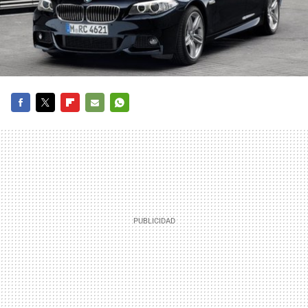
FACEBOOK
TWITTER
FLIPBOARD
E-
WHATSAPP
MAIL