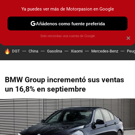
Ya puedes ver más de Motorpasion en Google
PRUEBAS
COCHES ELÉCTRICOS
OBSERVATORIO
F1
Añádenos como fuente preferida
Solo necesitas una cuenta de Google
×
HOY SE HABLA DE
DGT
China
Gasolina
Xiaomi
Mercedes-Benz
Peug
BMW Group incrementó sus ventas
un 16,8% en septiembre