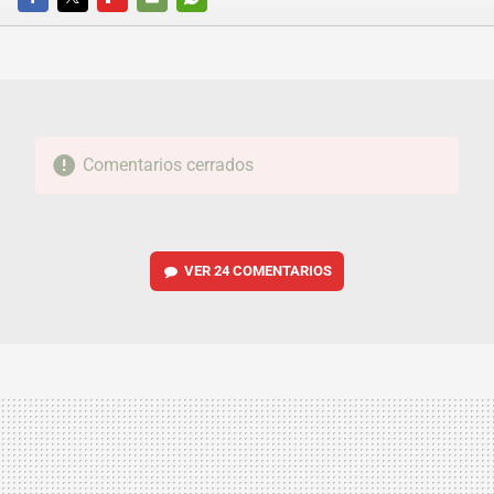
FACEBOOK
TWITTER
FLIPBOARD
E-
WHATSAPP
MAIL
Comentarios cerrados
VER
24 COMENTARIOS