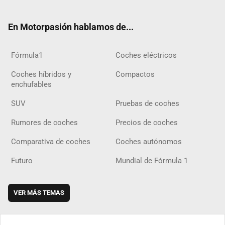
ter
ebo
ube
agra
gra
boar
ok
ok
m
m
d
En Motorpasión hablamos de...
Fórmula1
Coches eléctricos
Coches híbridos y
Compactos
enchufables
SUV
Pruebas de coches
Rumores de coches
Precios de coches
Comparativa de coches
Coches autónomos
Futuro
Mundial de Fórmula 1
VER MÁS TEMAS