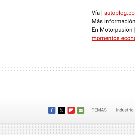
Vía |
autoblog.c
Más información
En Motorpasión 
momentos econ
TEMAS
Industria
FACEBOOK
TWITTER
FLIPBOARD
E-
MAIL