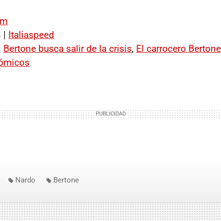
om
 |
Italiaspeed
|
Bertone busca salir de la crisis
,
El carrocero Berton
ómicos
Nardo
Bertone