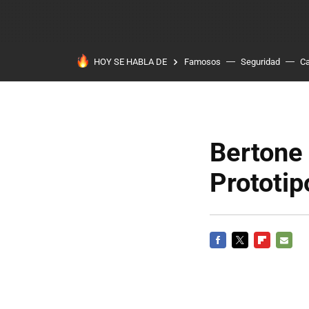
HOY SE HABLA DE
Famosos
Seguridad
Ca
Bertone 
Prototip
FACEBOOK
TWITTER
FLIPBOARD
E-
MAIL