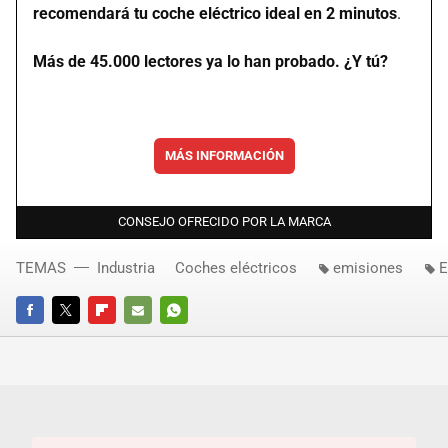
recomendará tu coche eléctrico ideal en 2 minutos
.
Más de 45.000 lectores ya lo han probado. ¿Y tú?
MÁS INFORMACIÓN
CONSEJO OFRECIDO POR LA MARCA
TEMAS
Industria
Coches eléctricos
emisiones
E
FACEBOOK
TWITTER
FLIPBOARD
E-
WHATSAPP
MAIL