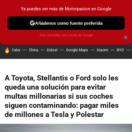
Ya puedes ver más de Motorpasion en Google
PRUEBAS
COCHES ELÉCTRICOS
OBSERVATORIO
F1
Añádenos como fuente preferida
Solo necesitas una cuenta de Google
×
HOY SE HABLA DE
Calor
China
Diésel
Google Maps
Xiaomi
BYD
A Toyota, Stellantis o Ford solo les
queda una solución para evitar
multas millonarias si sus coches
siguen contaminando: pagar miles
de millones a Tesla y Polestar