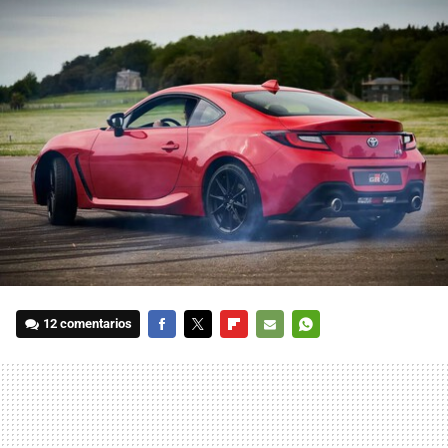
12 comentarios
FACEBOOK
TWITTER
FLIPBOARD
E-
WHATSAPP
MAIL