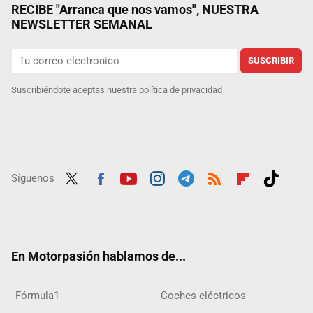
RECIBE "Arranca que nos vamos", NUESTRA
NEWSLETTER SEMANAL
SUSCRIBIR
Suscribiéndote aceptas nuestra
política de privacidad
Síguenos
Twit
Fac
Yout
Inst
Tele
RSS
Flip
Tikt
ter
ebo
ube
agra
gra
boar
ok
ok
m
m
d
En Motorpasión hablamos de...
Fórmula1
Coches eléctricos