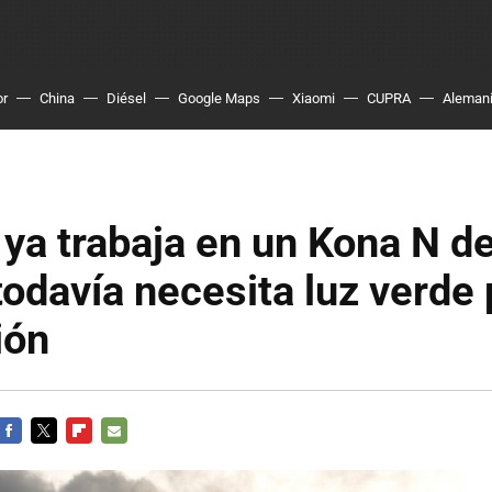
or
China
Diésel
Google Maps
Xiaomi
CUPRA
Aleman
ya trabaja en un Kona N de
odavía necesita luz verde 
ión
FACEBOOK
TWITTER
FLIPBOARD
E-
MAIL