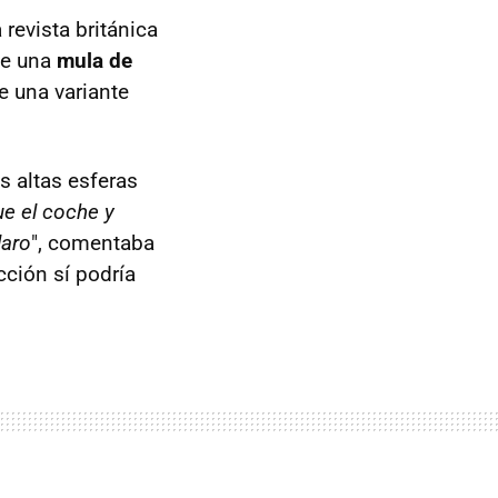
revista británica
de una
mula de
e una variante
s altas esferas
ue el coche y
laro
", comentaba
ción sí podría