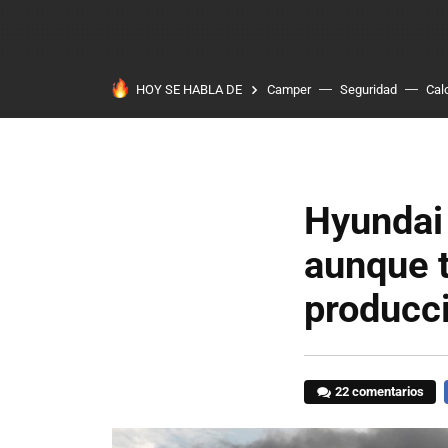
HOY SE HABLA DE
Camper
Seguridad
Cal
Hyundai 
aunque t
producc
22 comentarios