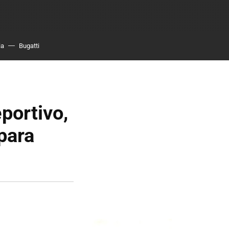
ia
Bugatti
portivo,
para