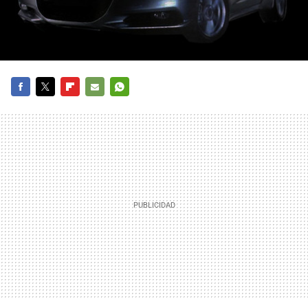
FACEBOOK
TWITTER
FLIPBOARD
E-
WHATSAPP
MAIL