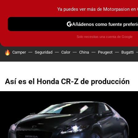
Ya puedes ver más de Motorpasion en
MENÚ
NUEVO
Añádenos como fuente preferi
PRUEBAS
COCHES ELÉCTRICOS
OBSERVATORIO
F1
Solo necesitas una cuenta de Google
HOY SE HABLA DE
Camper
Seguridad
Calor
China
Peugeot
Bugatti
Así es el Honda CR-Z de producción