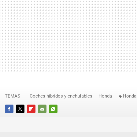
TEMAS
Coches híbridos y enchufables
Honda
Honda
FACEBOOK
TWITTER
FLIPBOARD
E-
WHATSAPP
MAIL