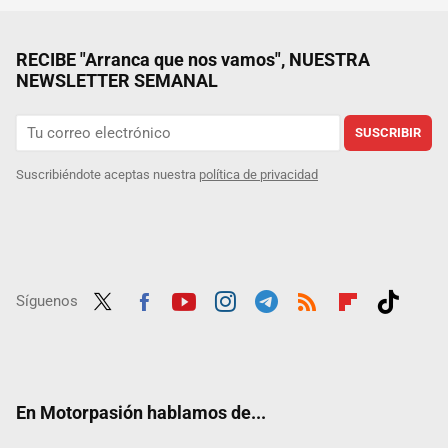
RECIBE "Arranca que nos vamos", NUESTRA
NEWSLETTER SEMANAL
SUSCRIBIR
Suscribiéndote aceptas nuestra
política de privacidad
Síguenos
Twit
Fac
Yout
Inst
Tele
RSS
Flip
Tikt
ter
ebo
ube
agra
gra
boar
ok
ok
m
m
d
En Motorpasión hablamos de...