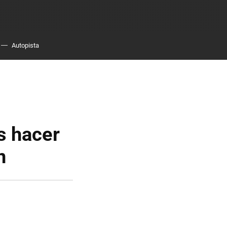
Autopista
s hacer
n