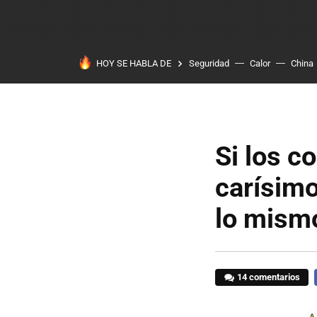
HOY SE HABLA DE
Seguridad
Calor
China
Si los c
carísimo
lo mismo
14 comentarios