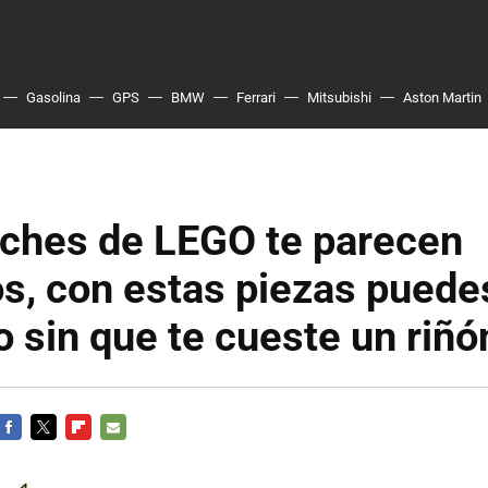
Gasolina
GPS
BMW
Ferrari
Mitsubishi
Aston Martin
oches de LEGO te parecen
s, con estas piezas puede
 sin que te cueste un riñó
FACEBOOK
TWITTER
FLIPBOARD
E-
MAIL