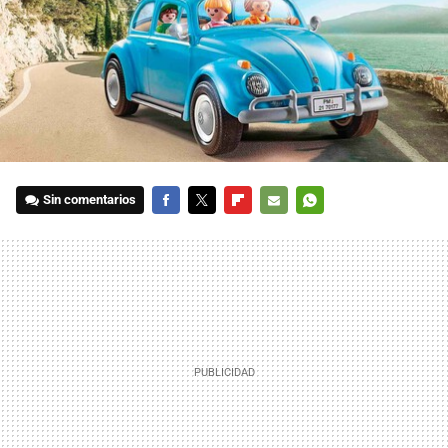
Sin comentarios
FACEBOOK
TWITTER
FLIPBOARD
E-
WHATSAPP
MAIL