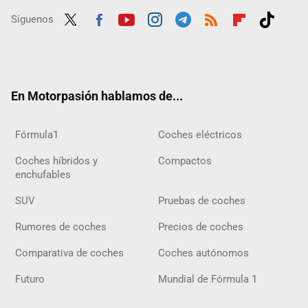
Síguenos
Twit
Fac
Yout
Inst
Tele
RSS
Flip
Tikt
ter
ebo
ube
agra
gra
boar
ok
ok
m
m
d
En Motorpasión hablamos de...
Fórmula1
Coches eléctricos
Coches híbridos y
Compactos
enchufables
SUV
Pruebas de coches
Rumores de coches
Precios de coches
Comparativa de coches
Coches autónomos
Futuro
Mundial de Fórmula 1