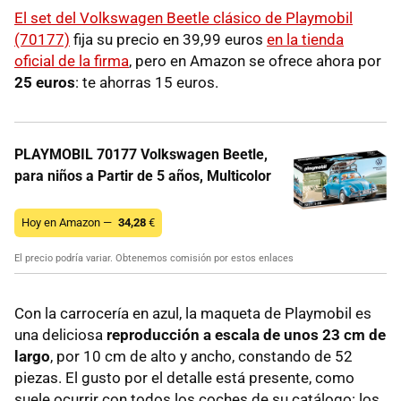
El set del Volkswagen Beetle clásico de Playmobil
(70177)
fija su precio en 39,99 euros
en la tienda
oficial de la firma
, pero en Amazon se ofrece ahora por
25 euros
: te ahorras 15 euros.
PLAYMOBIL 70177 Volkswagen Beetle,
para niños a Partir de 5 años, Multicolor
Hoy en Amazon —
34,28
€
El precio podría variar. Obtenemos comisión por estos enlaces
Con la carrocería en azul, la maqueta de Playmobil es
una deliciosa
reproducción a escala de unos 23 cm de
largo
, por 10 cm de alto y ancho, constando de 52
piezas. El gusto por el detalle está presente, como
suele ocurrir con todos los coches de su catálogo: los