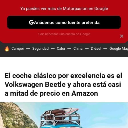
Ya puedes ver más de Motorpasion en Google
PRUEBAS
COCHES ELÉCTRICOS
OBSERVATORIO
F1
Añádenos como fuente preferida
Solo necesitas una cuenta de Google
×
HOY SE HABLA DE
Camper
Seguridad
Calor
China
Diésel
Google Ma
El coche clásico por excelencia es el
Volkswagen Beetle y ahora está casi
a mitad de precio en Amazon