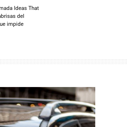
amada Ideas That
abrisas del
que impide