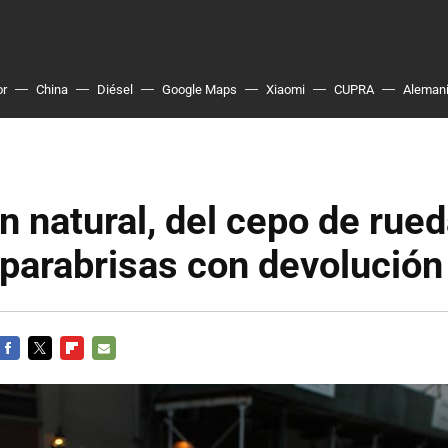
or
China
Diésel
Google Maps
Xiaomi
CUPRA
Aleman
n natural, del cepo de rued
parabrisas con devolución 
FACEBOOK
TWITTER
FLIPBOARD
E-
MAIL