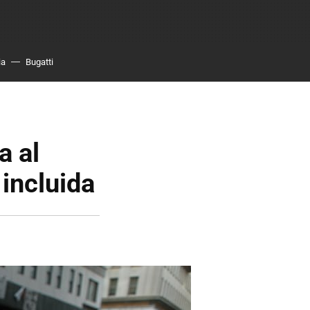
ia
Bugatti
a al
incluida