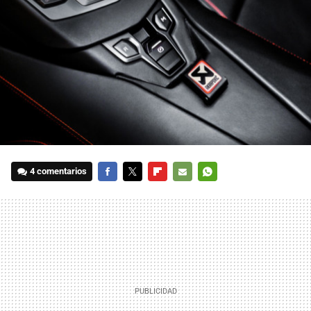
4 comentarios
FACEBOOK
TWITTER
FLIPBOARD
E-
WHATSAPP
MAIL