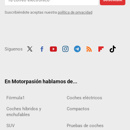
Suscribiéndote aceptas nuestra
política de privacidad
Síguenos
Twit
Fac
Yout
Inst
Tele
RSS
Flip
Tikt
ter
ebo
ube
agra
gra
boar
ok
ok
m
m
d
En Motorpasión hablamos de...
Fórmula1
Coches eléctricos
Coches híbridos y
Compactos
enchufables
SUV
Pruebas de coches