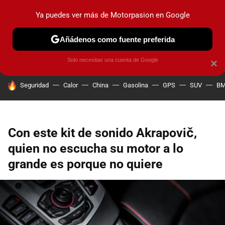
Ya puedes ver más de Motorpasion en Google
PRUEBAS
COCHES ELÉCTRICOS
OBSERVATORIO
F1
Añádenos como fuente preferida
Solo necesitas una cuenta de Google
×
HOY SE HABLA DE
Seguridad
Calor
China
Gasolina
GPS
SUV
B
Con este kit de sonido Akrapovič,
quien no escucha su motor a lo
grande es porque no quiere