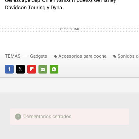
del escape Slip-On en varios modelos de Harley-
Davidson Touring y Dyna.
TEMAS
Gadgets
Accesorios para coche
Sonidos d
FACEBOOK
TWITTER
FLIPBOARD
E-
WHATSAPP
MAIL
Comentarios cerrados