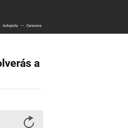
Autopista
Caravana
lverás a