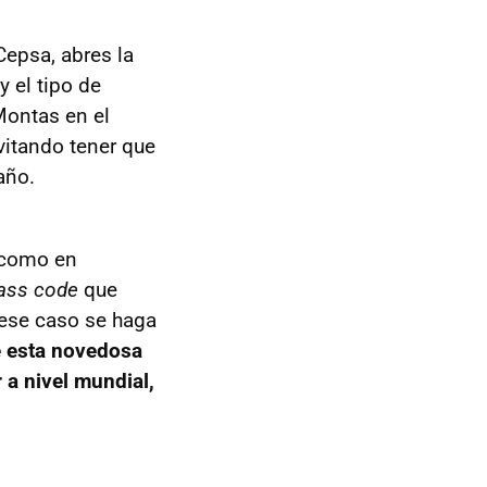
Cepsa, abres la
y el tipo de
Montas en el
evitando tener que
año.
, como en
ass code
que
 ese caso se haga
e esta novedosa
r a nivel mundial,