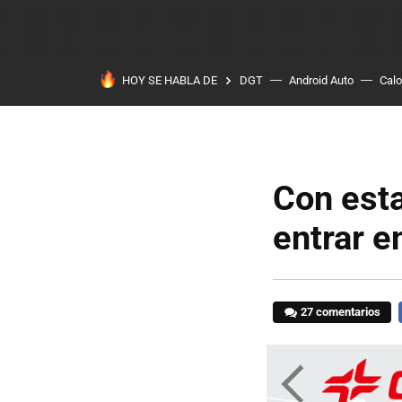
HOY SE HABLA DE
DGT
Android Auto
Calo
Con esta
entrar e
27 comentarios