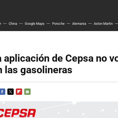
r
China
Google Maps
Porsche
Alemania
Aston Martin
 aplicación de Cepsa no vo
n las gasolineras
FACEBOOK
TWITTER
FLIPBOARD
E-
MAIL