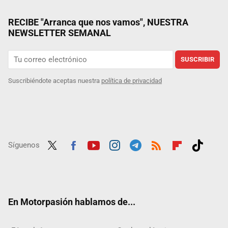
RECIBE "Arranca que nos vamos", NUESTRA
NEWSLETTER SEMANAL
SUSCRIBIR
Suscribiéndote aceptas nuestra
política de privacidad
Síguenos
Twit
Fac
Yout
Inst
Tele
RSS
Flip
Tikt
ter
ebo
ube
agra
gra
boar
ok
ok
m
m
d
En Motorpasión hablamos de...