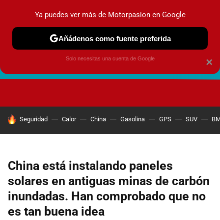
Ya puedes ver más de Motorpasion en Google
Añádenos como fuente preferida
Solo necesitas una cuenta de Google
×
FUTURO URBANO
EN MOVIMIENTO
ENERGÍA
SEGURI
HOY SE HABLA DE
Seguridad
Calor
China
Gasolina
GPS
SUV
B
China está instalando paneles
solares en antiguas minas de carbón
inundadas. Han comprobado que no
es tan buena idea