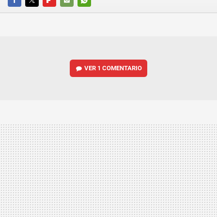
FACEBOOK
TWITTER
FLIPBOARD
E-
WHATSAPP
MAIL
VER
1 COMENTARIO