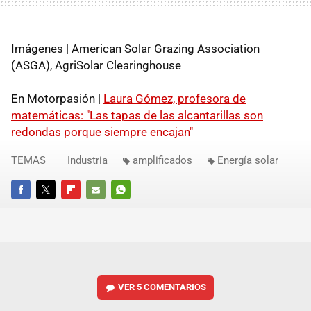
Imágenes | American Solar Grazing Association
(ASGA), AgriSolar Clearinghouse
En Motorpasión |
Laura Gómez, profesora de
matemáticas: "Las tapas de las alcantarillas son
redondas porque siempre encajan"
TEMAS
Industria
amplificados
Energía solar
FACEBOOK
TWITTER
FLIPBOARD
E-
WHATSAPP
MAIL
VER
5 COMENTARIOS