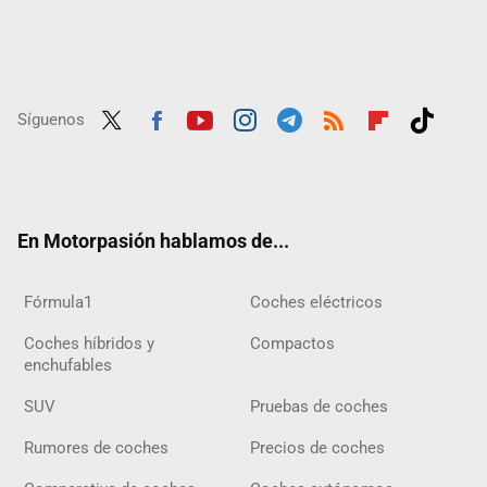
Síguenos
Twit
Fac
Yout
Inst
Tele
RSS
Flip
Tikt
ter
ebo
ube
agra
gra
boar
ok
ok
m
m
d
En Motorpasión hablamos de...
Fórmula1
Coches eléctricos
Coches híbridos y
Compactos
enchufables
SUV
Pruebas de coches
Rumores de coches
Precios de coches