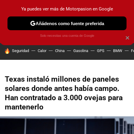
Ya puedes ver más de Motorpasion en Google
PRUEBAS
COCHES ELÉCTRICOS
OBSERVATORIO
F1
Añádenos como fuente preferida
Solo necesitas una cuenta de Google
×
HOY SE HABLA DE
Seguridad
Calor
China
Gasolina
GPS
BMW
F
Texas instaló millones de paneles
solares donde antes había campo.
Han contratado a 3.000 ovejas para
mantenerlo