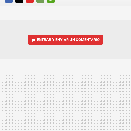
FACEBOOK
TWITTER
FLIPBOARD
E-
WHATSAPP
MAIL
ENTRAR Y ENVIAR UN COMENTARIO