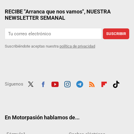
RECIBE "Arranca que nos vamos", NUESTRA
NEWSLETTER SEMANAL
SUSCRIBIR
Suscribiéndote aceptas nuestra
política de privacidad
Síguenos
Twit
Fac
Yout
Inst
Tele
RSS
Flip
Tikt
ter
ebo
ube
agra
gra
boar
ok
ok
m
m
d
En Motorpasión hablamos de...