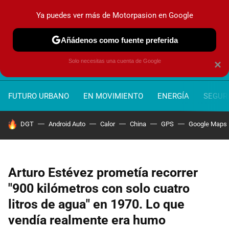
Ya puedes ver más de Motorpasion en Google
MENÚ
NUEVO
Añádenos como fuente preferida
Solo necesitas una cuenta de Google
×
FUTURO URBANO
EN MOVIMIENTO
ENERGÍA
SEGURI
HOY SE HABLA DE
DGT
Android Auto
Calor
China
GPS
Google Maps
Arturo Estévez prometía recorrer
"900 kilómetros con solo cuatro
litros de agua" en 1970. Lo que
vendía realmente era humo