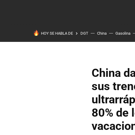
HOY SE HABLA DE
DGT
China
Gasolina
China da
sus tren
ultrarrá
80% de l
vacacio