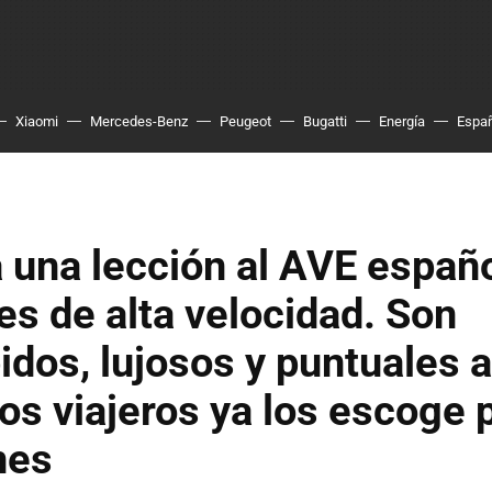
Xiaomi
Mercedes-Benz
Peugeot
Bugatti
Energía
Espa
 una lección al AVE españ
es de alta velocidad. Son
pidos, lujosos y puntuales a
os viajeros ya los escoge 
nes