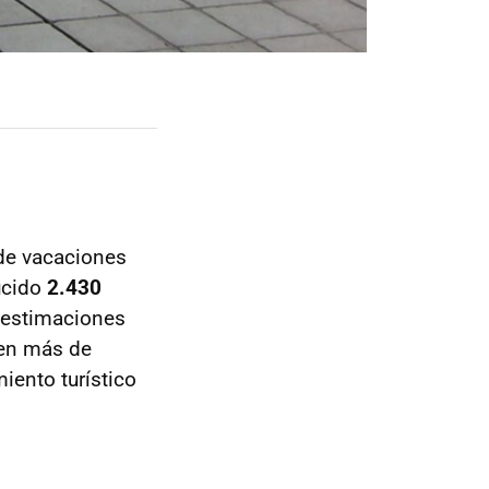
 de vacaciones
ucido
2.430
 estimaciones
 en más de
iento turístico