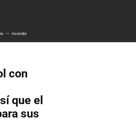
ña
Incendio
ol con
sí que el
para sus