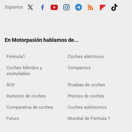
Síguenos
Twit
Fac
Yout
Inst
Tele
RSS
Flip
Tikt
ter
ebo
ube
agra
gra
boar
ok
ok
m
m
d
En Motorpasión hablamos de...
Fórmula1
Coches eléctricos
Coches híbridos y
Compactos
enchufables
SUV
Pruebas de coches
Rumores de coches
Precios de coches
Comparativa de coches
Coches autónomos
Futuro
Mundial de Fórmula 1