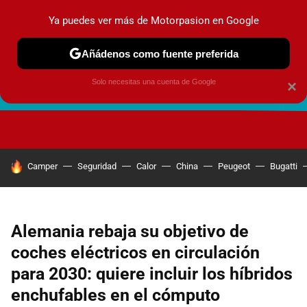
Ya puedes ver más de Motorpasion en Google
Añádenos como fuente preferida
Solo necesitas una cuenta de Google
×
FUTURO URBANO
EN MOVIMIENTO
ENERGÍA
SEGURI
HOY SE HABLA DE
Camper
Seguridad
Calor
China
Peugeot
Bugatti
Alemania rebaja su objetivo de
coches eléctricos en circulación
para 2030: quiere incluir los híbridos
enchufables en el cómputo