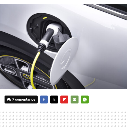
7 comentarios
FACEBOOK
TWITTER
FLIPBOARD
E-
WHATSAPP
MAIL