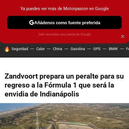
Ya puedes ver más de Motorpasion en Google
PRUEBAS
COCHES ELÉCTRICOS
OBSERVATORIO
F1
Añádenos como fuente preferida
Solo necesitas una cuenta de Google
×
HOY SE HABLA DE
Seguridad
Calor
China
Gasolina
GPS
BMW
F
Zandvoort prepara un peralte para su
regreso a la Fórmula 1 que será la
envidia de Indianápolis