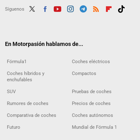
Síguenos
Twit
Fac
Yout
Inst
Tele
RSS
Flip
Tikt
ter
ebo
ube
agra
gra
boar
ok
ok
m
m
d
En Motorpasión hablamos de...
Fórmula1
Coches eléctricos
Coches híbridos y
Compactos
enchufables
SUV
Pruebas de coches
Rumores de coches
Precios de coches
Comparativa de coches
Coches autónomos
Futuro
Mundial de Fórmula 1