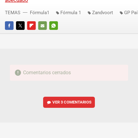
adecuado
TEMAS
Fórmula1
Fórmula 1
Zandvoort
GP Paí
FACEBOOK
TWITTER
FLIPBOARD
E-
WHATSAPP
MAIL
Comentarios cerrados
VER
3 COMENTARIOS