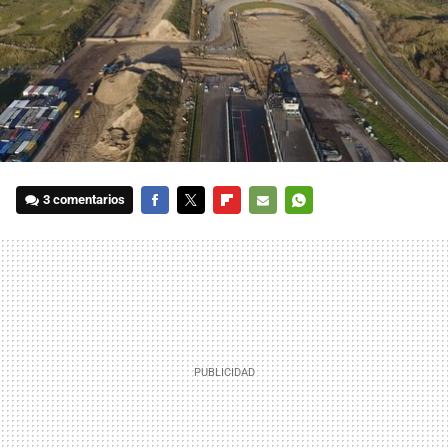
3 comentarios
FACEBOOK
TWITTER
FLIPBOARD
E-
WHATSAPP
MAIL