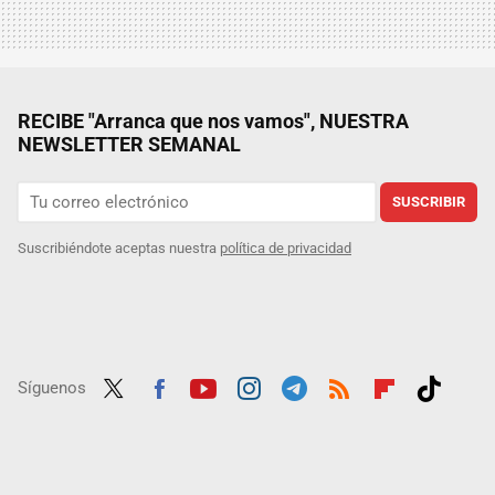
RECIBE "Arranca que nos vamos", NUESTRA
NEWSLETTER SEMANAL
SUSCRIBIR
Suscribiéndote aceptas nuestra
política de privacidad
Síguenos
Twit
Fac
Yout
Inst
Tele
RSS
Flip
Tikt
ter
ebo
ube
agra
gra
boar
ok
ok
m
m
d