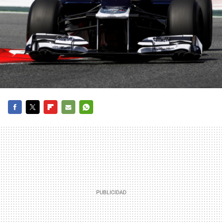
FACEBOOK
TWITTER
FLIPBOARD
E-
WHATSAPP
MAIL