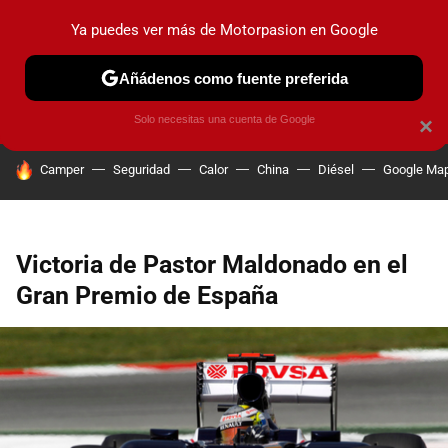
Ya puedes ver más de Motorpasion en Google
PRUEBAS
COCHES ELÉCTRICOS
OBSERVATORIO
F1
Añádenos como fuente preferida
Solo necesitas una cuenta de Google
×
HOY SE HABLA DE
Camper
Seguridad
Calor
China
Diésel
Google Ma
Victoria de Pastor Maldonado en el
Gran Premio de España