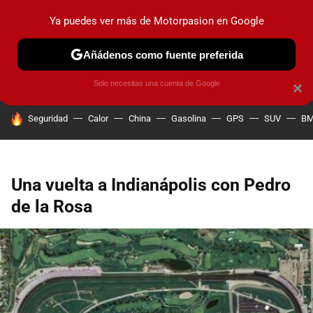
Ya puedes ver más de Motorpasion en Google
PRUEBAS
COCHES ELÉCTRICOS
OBSERVATORIO
F1
Añádenos como fuente preferida
Solo necesitas una cuenta de Google
×
HOY SE HABLA DE
Seguridad
Calor
China
Gasolina
GPS
SUV
B
Una vuelta a Indianápolis con Pedro
de la Rosa