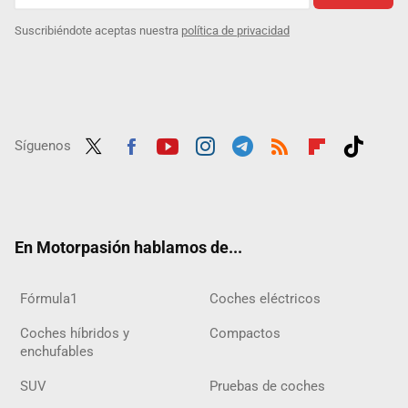
Suscribiéndote aceptas nuestra
política de privacidad
Síguenos
Twit
Fac
Yout
Inst
Tele
RSS
Flip
Tikt
ter
ebo
ube
agra
gra
boar
ok
ok
m
m
d
En Motorpasión hablamos de...
Fórmula1
Coches eléctricos
Coches híbridos y
Compactos
enchufables
SUV
Pruebas de coches