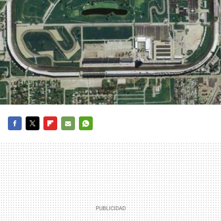
FACEBOOK
TWITTER
FLIPBOARD
E-
WHATSAPP
MAIL