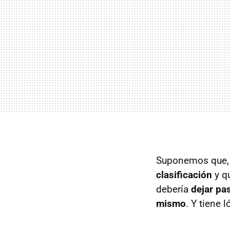
Suponemos que, c
clasificación
y q
debería
dejar pa
mismo
. Y tiene l