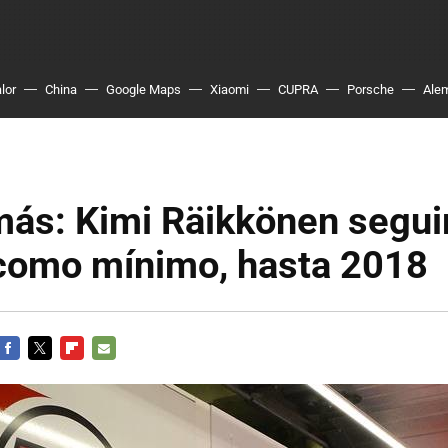
lor
China
Google Maps
Xiaomi
CUPRA
Porsche
Ale
más: Kimi Räikkönen segui
 como mínimo, hasta 2018
FACEBOOK
TWITTER
FLIPBOARD
E-
MAIL