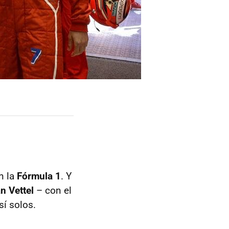
n la
Fórmula 1
. Y
n Vettel
– con el
sí solos.