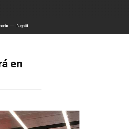
mania
Bugatti
rá en