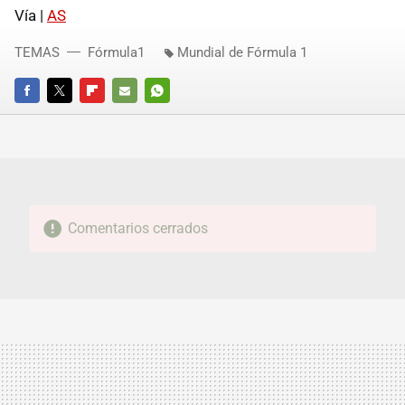
Vía |
AS
TEMAS
Fórmula1
Mundial de Fórmula 1
FACEBOOK
TWITTER
FLIPBOARD
E-
WHATSAPP
MAIL
Comentarios cerrados