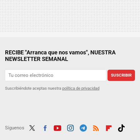
RECIBE "Arranca que nos vamos", NUESTRA
NEWSLETTER SEMANAL
SUSCRIBIR
Suscribiéndote aceptas nuestra
política de privacidad
Síguenos
Twit
Fac
Yout
Inst
Tele
RSS
Flip
Tikt