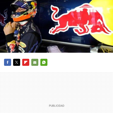
FACEBOOK
TWITTER
FLIPBOARD
E-
WHATSAPP
MAIL