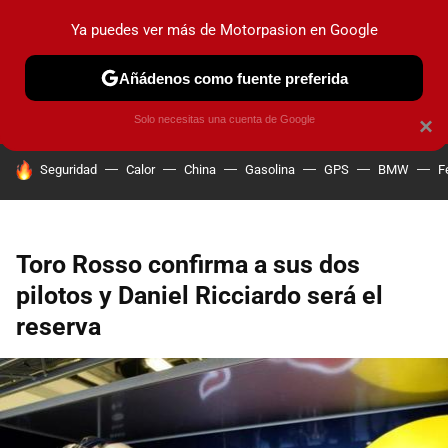
Ya puedes ver más de Motorpasion en Google
PRUEBAS
COCHES ELÉCTRICOS
OBSERVATORIO
F1
Añádenos como fuente preferida
Solo necesitas una cuenta de Google
×
HOY SE HABLA DE
Seguridad
Calor
China
Gasolina
GPS
BMW
F
Toro Rosso confirma a sus dos
pilotos y Daniel Ricciardo será el
reserva