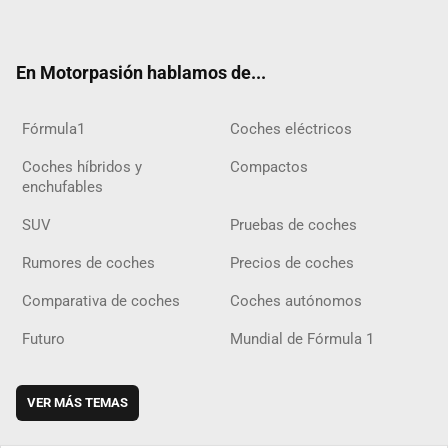
ter
ebo
ube
agra
gra
boar
ok
ok
m
m
d
En Motorpasión hablamos de...
Fórmula1
Coches eléctricos
Coches híbridos y
Compactos
enchufables
SUV
Pruebas de coches
Rumores de coches
Precios de coches
Comparativa de coches
Coches autónomos
Futuro
Mundial de Fórmula 1
VER MÁS TEMAS