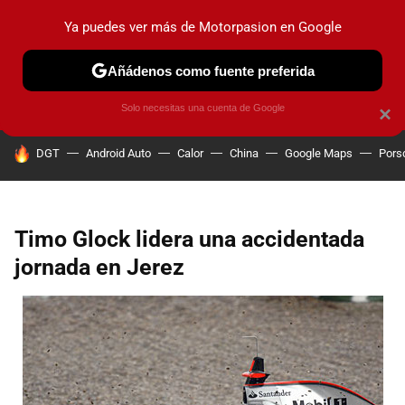
Ya puedes ver más de Motorpasion en Google
PRUEBAS
COCHES ELÉCTRICOS
OBSERVATORIO
F1
Añádenos como fuente preferida
Solo necesitas una cuenta de Google
×
HOY SE HABLA DE
DGT
Android Auto
Calor
China
Google Maps
Pors
Timo Glock lidera una accidentada
jornada en Jerez