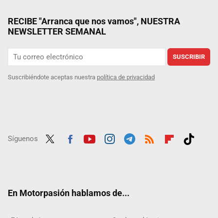
RECIBE "Arranca que nos vamos", NUESTRA
NEWSLETTER SEMANAL
SUSCRIBIR
Suscribiéndote aceptas nuestra
política de privacidad
Síguenos
Twit
Fac
Yout
Inst
Tele
RSS
Flip
Tikt
ter
ebo
ube
agra
gra
boar
ok
ok
m
m
d
En Motorpasión hablamos de...