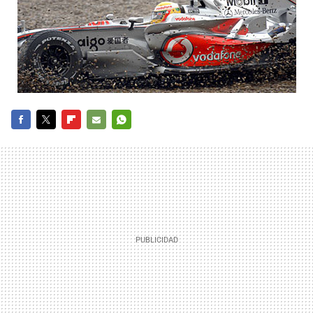
FACEBOOK
TWITTER
FLIPBOARD
E-
WHATSAPP
MAIL