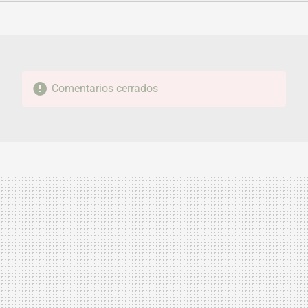
FACEBOOK
TWITTER
FLIPBOARD
E-
WHATSAPP
MAIL
Comentarios cerrados