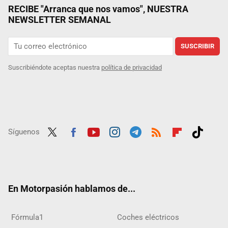
RECIBE "Arranca que nos vamos", NUESTRA
NEWSLETTER SEMANAL
SUSCRIBIR
Suscribiéndote aceptas nuestra
política de privacidad
Síguenos
Twit
Fac
Yout
Inst
Tele
RSS
Flip
Tikt
ter
ebo
ube
agra
gra
boar
ok
ok
m
m
d
En Motorpasión hablamos de...
Fórmula1
Coches eléctricos