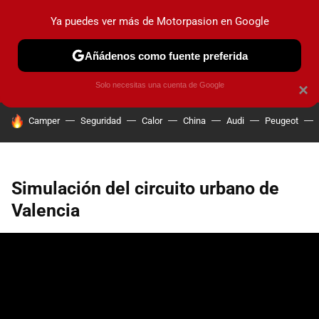
Ya puedes ver más de Motorpasion en Google
PRUEBAS
COCHES ELÉCTRICOS
OBSERVATORIO
F1
Añádenos como fuente preferida
Solo necesitas una cuenta de Google
×
HOY SE HABLA DE
Camper
Seguridad
Calor
China
Audi
Peugeot
Simulación del circuito urbano de
Valencia