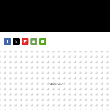
FACEBOOK
TWITTER
FLIPBOARD
E-
WHATSAPP
MAIL