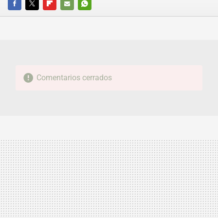
FACEBOOK
TWITTER
FLIPBOARD
E-
WHATSAPP
MAIL
Comentarios cerrados