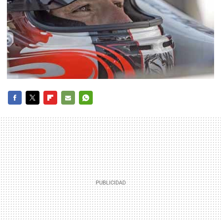
FACEBOOK
TWITTER
FLIPBOARD
E-
WHATSAPP
MAIL