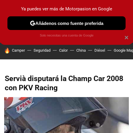
Ya puedes ver más de Motorpasion en Google
PRUEBAS
COCHES ELÉCTRICOS
OBSERVATORIO
F1
Añádenos como fuente preferida
Solo necesitas una cuenta de Google
×
HOY SE HABLA DE
Camper
Seguridad
Calor
China
Diésel
Google Ma
Servià disputará la Champ Car 2008
con PKV Racing