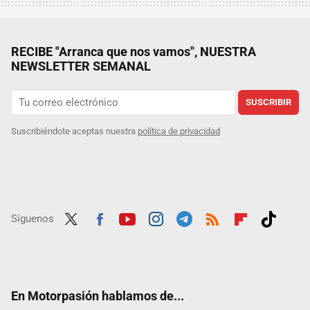
RECIBE "Arranca que nos vamos", NUESTRA
NEWSLETTER SEMANAL
SUSCRIBIR
Suscribiéndote aceptas nuestra
política de privacidad
Síguenos
Twit
Fac
Yout
Inst
Tele
RSS
Flip
Tikt
ter
ebo
ube
agra
gra
boar
ok
ok
m
m
d
En Motorpasión hablamos de...