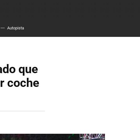
Autopista
bado que
or coche