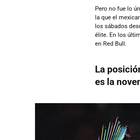
Pero no fue lo ú
la que el mexican
los sábados desd
élite. En los últi
en Red Bull.
La posició
es la nove