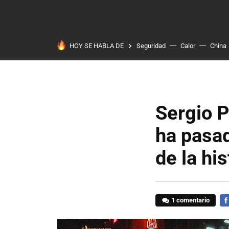
HOY SE HABLA DE
Seguridad
Calor
China
Sergio P
ha pasad
de la hi
1 comentario
FA