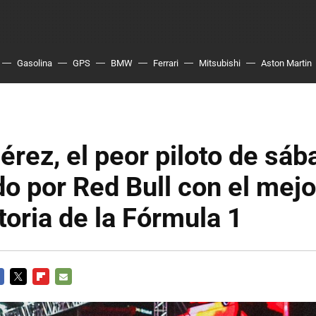
Gasolina
GPS
BMW
Ferrari
Mitsubishi
Aston Martin
érez, el peor piloto de sá
o por Red Bull con el mej
storia de la Fórmula 1
CEBOOK
TWITTER
FLIPBOARD
E-
MAIL