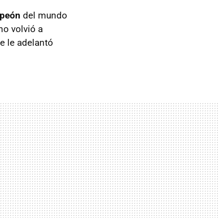
mpeón
del mundo
o volvió a
ue le adelantó