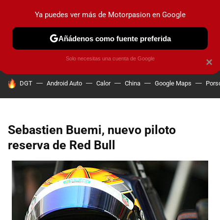
Ya puedes ver más de Motorpasion en Google
PRUEBAS
COCHES ELÉCTRICOS
OBSERVATORIO
F1
Añádenos como fuente preferida
Solo necesitas una cuenta de Google
×
HOY SE HABLA DE
DGT
Android Auto
Calor
China
Google Maps
Pors
Sebastien Buemi, nuevo piloto
reserva de Red Bull