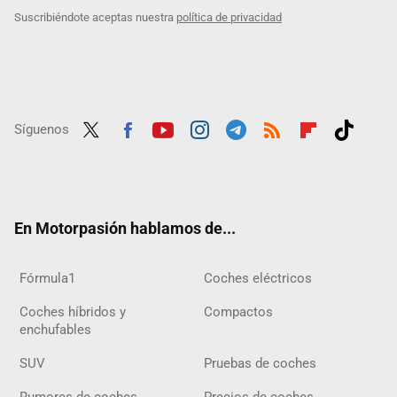
Suscribiéndote aceptas nuestra
política de privacidad
Síguenos
Twit
Fac
Yout
Inst
Tele
RSS
Flip
Tikt
ter
ebo
ube
agra
gra
boar
ok
ok
m
m
d
En Motorpasión hablamos de...
Fórmula1
Coches eléctricos
Coches híbridos y
Compactos
enchufables
SUV
Pruebas de coches