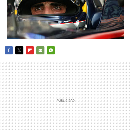
FACEBOOK
TWITTER
FLIPBOARD
E-
WHATSAPP
MAIL