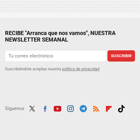
RECIBE "Arranca que nos vamos", NUESTRA
NEWSLETTER SEMANAL
SUSCRIBIR
Suscribiéndote aceptas nuestra
política de privacidad
Síguenos
Twit
Fac
Yout
Inst
Tele
RSS
Flip
Tikt
ter
ebo
ube
agra
gra
boar
ok
ok
m
m
d