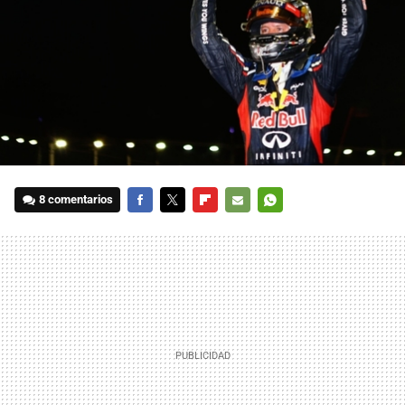
8 comentarios
FACEBOOK
TWITTER
FLIPBOARD
E-
WHATSAPP
MAIL