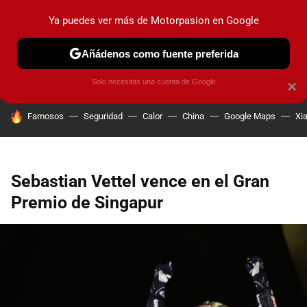
Ya puedes ver más de Motorpasion en Google
PRUEBAS
COCHES ELÉCTRICOS
OBSERVATORIO
F1
Añádenos como fuente preferida
Solo necesitas una cuenta de Google
×
HOY SE HABLA DE
Famosos
Seguridad
Calor
China
Google Maps
Xi
Sebastian Vettel vence en el Gran
Premio de Singapur