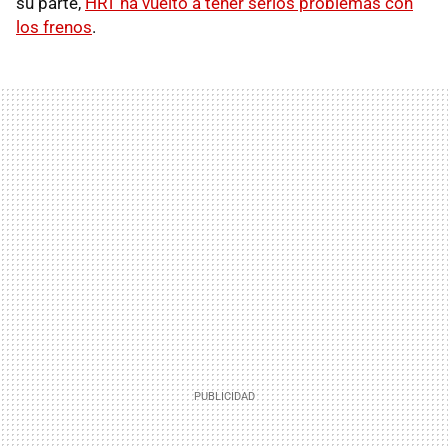
su parte,
HRT
ha vuelto a tener serios problemas con
los frenos
.