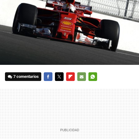
7 comentarios
FACEBOOK
TWITTER
FLIPBOARD
E-
WHATSAPP
MAIL