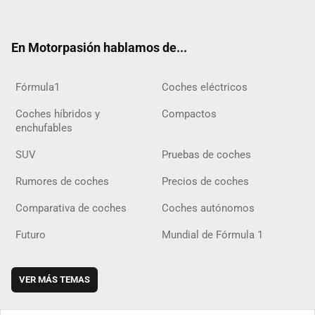
ter
ebo
ube
agra
gra
boar
ok
ok
m
m
d
En Motorpasión hablamos de...
Fórmula1
Coches eléctricos
Coches híbridos y
Compactos
enchufables
SUV
Pruebas de coches
Rumores de coches
Precios de coches
Comparativa de coches
Coches autónomos
Futuro
Mundial de Fórmula 1
VER MÁS TEMAS