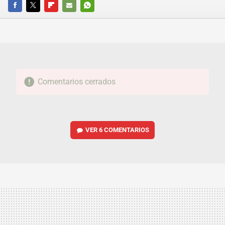
FACEBOOK
TWITTER
FLIPBOARD
E-
WHATSAPP
MAIL
Comentarios cerrados
VER
6 COMENTARIOS