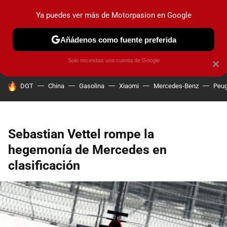
Ya puedes ver más de Motorpasion en Google
PRUEBAS
COCHES ELÉCTRICOS
OBSERVATORIO
F1
Añádenos como fuente preferida
Solo necesitas una cuenta de Google
×
HOY SE HABLA DE
DGT
China
Gasolina
Xiaomi
Mercedes-Benz
Peug
Sebastian Vettel rompe la
hegemonía de Mercedes en
clasificación