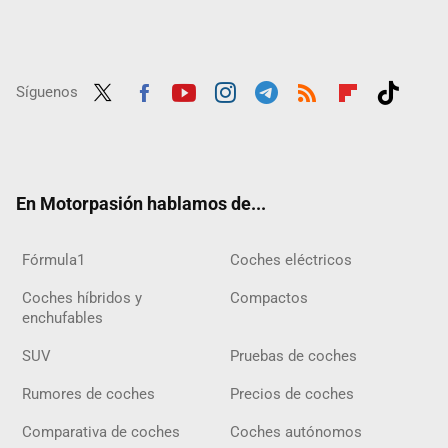
Síguenos
Twit
Fac
Yout
Inst
Tele
RSS
Flip
Tikt
ter
ebo
ube
agra
gra
boar
ok
ok
m
m
d
En Motorpasión hablamos de...
Fórmula1
Coches eléctricos
Coches híbridos y
Compactos
enchufables
SUV
Pruebas de coches
Rumores de coches
Precios de coches
Comparativa de coches
Coches autónomos