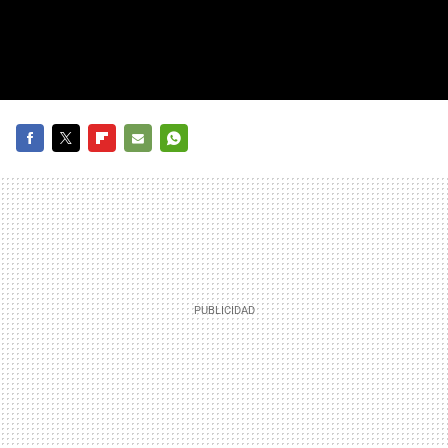
FACEBOOK
TWITTER
FLIPBOARD
E-
WHATSAPP
MAIL