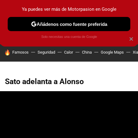
Ya puedes ver más de Motorpasion en Google
PRUEBAS
COCHES ELÉCTRICOS
OBSERVATORIO
F1
Añádenos como fuente preferida
Solo necesitas una cuenta de Google
×
HOY SE HABLA DE
Famosos
Seguridad
Calor
China
Google Maps
Xi
Sato adelanta a Alonso