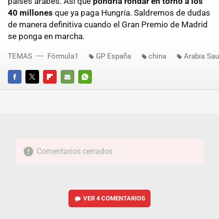
países árabes. Así que
pondría rondar en torno a los
40 millones
que ya paga Hungría. Saldremos de dudas
de manera definitiva cuando el Gran Premio de Madrid
se ponga en marcha.
TEMAS
Fórmula1
GP España
china
Arabia Sau
FACEBOOK
TWITTER
FLIPBOARD
E-
WHATSAPP
MAIL
Comentarios cerrados
VER
4 COMENTARIOS