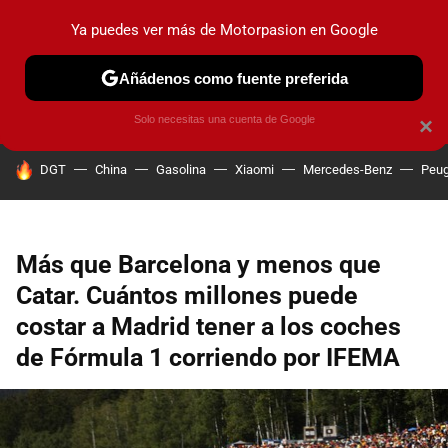
Ya puedes ver más de Motorpasion en Google
PRUEBAS
COCHES ELÉCTRICOS
OBSERVATORIO
F1
Añádenos como fuente preferida
Solo necesitas una cuenta de Google
×
HOY SE HABLA DE
DGT
China
Gasolina
Xiaomi
Mercedes-Benz
Peug
Más que Barcelona y menos que
Catar. Cuántos millones puede
costar a Madrid tener a los coches
de Fórmula 1 corriendo por IFEMA