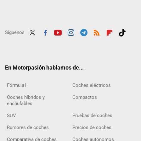
Síguenos
Twit
Fac
Yout
Inst
Tele
RSS
Flip
Tikt
ter
ebo
ube
agra
gra
boar
ok
ok
m
m
d
En Motorpasión hablamos de...
Fórmula1
Coches eléctricos
Coches híbridos y
Compactos
enchufables
SUV
Pruebas de coches
Rumores de coches
Precios de coches
Comparativa de coches
Coches autónomos