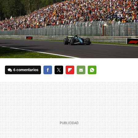
6 comentarios
FACEBOOK
TWITTER
FLIPBOARD
E-
WHATSAPP
MAIL