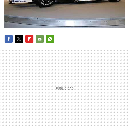
FACEBOOK
TWITTER
FLIPBOARD
E-
WHATSAPP
MAIL