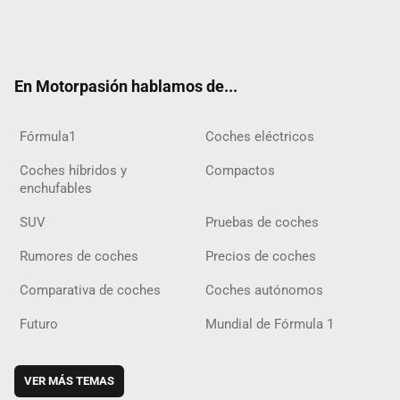
Twit
Fac
Yout
Inst
Tele
RSS
Flip
Tikt
ter
ebo
ube
agra
gra
boar
ok
ok
m
m
d
En Motorpasión hablamos de...
Fórmula1
Coches eléctricos
Coches híbridos y
Compactos
enchufables
SUV
Pruebas de coches
Rumores de coches
Precios de coches
Comparativa de coches
Coches autónomos
Futuro
Mundial de Fórmula 1
VER MÁS TEMAS