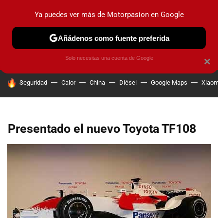
Ya puedes ver más de Motorpasion en Google
PRUEBAS
COCHES ELÉCTRICOS
OBSERVATORIO
F1
Añádenos como fuente preferida
Solo necesitas una cuenta de Google
×
HOY SE HABLA DE
Seguridad
Calor
China
Diésel
Google Maps
Xiaom
Presentado el nuevo Toyota TF108