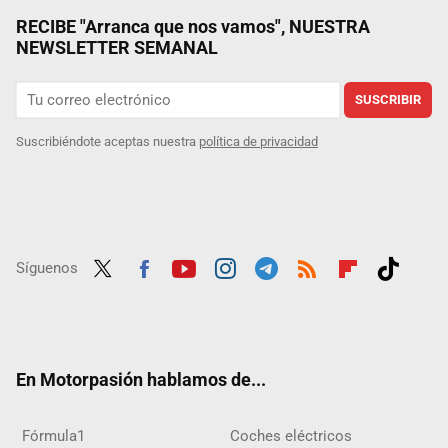
RECIBE "Arranca que nos vamos", NUESTRA
NEWSLETTER SEMANAL
SUSCRIBIR
Suscribiéndote aceptas nuestra
política de privacidad
Síguenos
Twit
Fac
Yout
Inst
Tele
RSS
Flip
Tikt
ter
ebo
ube
agra
gra
boar
ok
ok
m
m
d
En Motorpasión hablamos de...
Fórmula1
Coches eléctricos