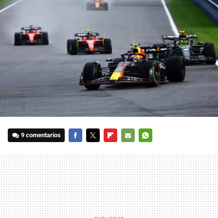
9 comentarios
FACEBOOK
TWITTER
FLIPBOARD
E-
WHATSAPP
MAIL