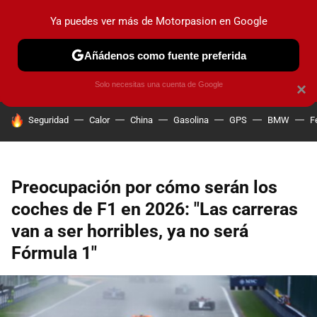
Ya puedes ver más de Motorpasion en Google
PRUEBAS
COCHES ELÉCTRICOS
OBSERVATORIO
F1
Añádenos como fuente preferida
Solo necesitas una cuenta de Google
×
HOY SE HABLA DE
Seguridad
Calor
China
Gasolina
GPS
BMW
F
Preocupación por cómo serán los
coches de F1 en 2026: "Las carreras
van a ser horribles, ya no será
Fórmula 1"