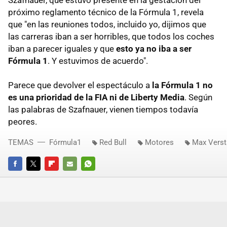
próximo reglamento técnico de la Fórmula 1, revela
que "en las reuniones todos, incluido yo, dijimos que
las carreras iban a ser horribles, que todos los coches
iban a parecer iguales y que
esto ya no iba a ser
Fórmula 1
. Y estuvimos de acuerdo".
Parece que devolver el espectáculo a
la Fórmula 1 no
es una prioridad de la FIA ni de Liberty Media
. Según
las palabras de Szafnauer, vienen tiempos todavía
peores.
TEMAS
Fórmula1
Red Bull
Motores
Max Vers
FACEBOOK
TWITTER
FLIPBOARD
E-
WHATSAPP
MAIL