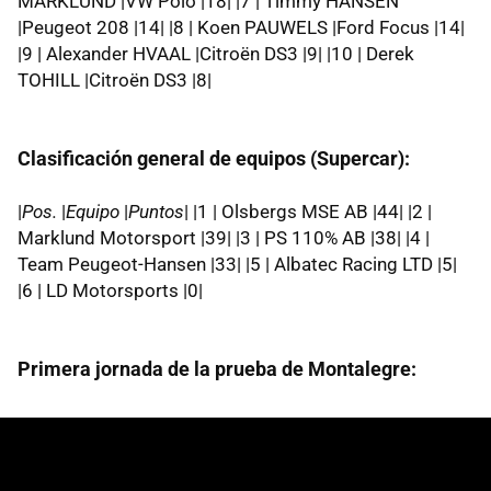
MARKLUND |VW Polo |18| |7 | Timmy HANSEN
|Peugeot 208 |14| |8 | Koen PAUWELS |Ford Focus |14|
|9 | Alexander HVAAL |Citroën DS3 |9| |10 | Derek
TOHILL |Citroën DS3 |8|
Clasificación general de equipos (Supercar):
|
Pos.
|
Equipo
|
Puntos
| |1 | Olsbergs MSE AB |44| |2 |
Marklund Motorsport |39| |3 | PS 110% AB |38| |4 |
Team Peugeot-Hansen |33| |5 | Albatec Racing LTD |5|
|6 | LD Motorsports |0|
Primera jornada de la prueba de Montalegre: