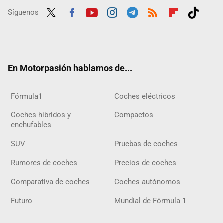
Síguenos
Twit
Fac
Yout
Inst
Tele
RSS
Flip
Tikt
ter
ebo
ube
agra
gra
boar
ok
ok
m
m
d
En Motorpasión hablamos de...
Fórmula1
Coches eléctricos
Coches híbridos y
Compactos
enchufables
SUV
Pruebas de coches
Rumores de coches
Precios de coches
Comparativa de coches
Coches autónomos
Futuro
Mundial de Fórmula 1