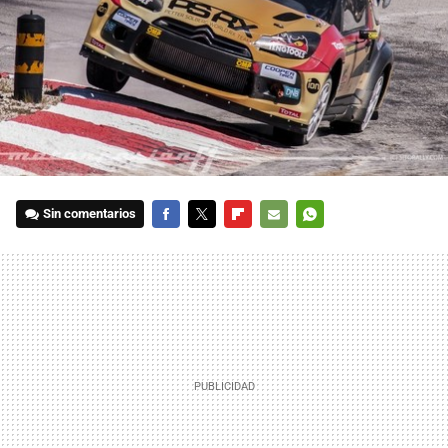
Sin comentarios
FACEBOOK
TWITTER
FLIPBOARD
E-
WHATSAPP
MAIL