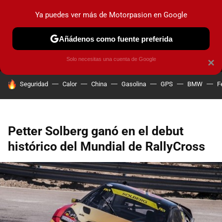
Ya puedes ver más de Motorpasion en Google
MENÚ
NUEVO
Añádenos como fuente preferida
PRUEBAS
COCHES ELÉCTRICOS
OBSERVATORIO
F1
Solo necesitas una cuenta de Google
×
HOY SE HABLA DE
Seguridad
Calor
China
Gasolina
GPS
BMW
F
Petter Solberg ganó en el debut
histórico del Mundial de RallyCross