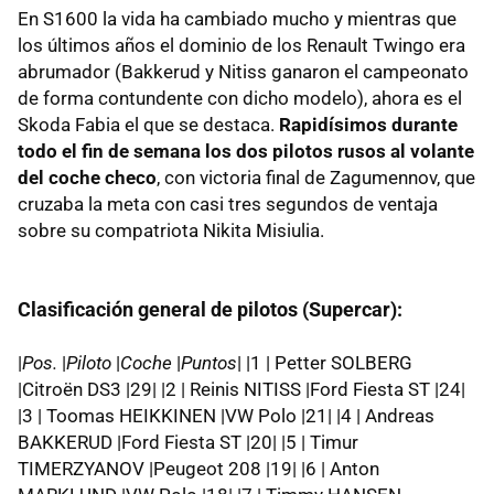
En S1600 la vida ha cambiado mucho y mientras que
los últimos años el dominio de los Renault Twingo era
abrumador (Bakkerud y Nitiss ganaron el campeonato
de forma contundente con dicho modelo), ahora es el
Skoda Fabia el que se destaca.
Rapidísimos durante
todo el fin de semana los dos pilotos rusos al volante
del coche checo
, con victoria final de Zagumennov, que
cruzaba la meta con casi tres segundos de ventaja
sobre su compatriota Nikita Misiulia.
Clasificación general de pilotos (Supercar):
|
Pos.
|
Piloto
|
Coche
|
Puntos
| |1 | Petter SOLBERG
|Citroën DS3 |29| |2 | Reinis NITISS |Ford Fiesta ST |24|
|3 | Toomas HEIKKINEN |VW Polo |21| |4 | Andreas
BAKKERUD |Ford Fiesta ST |20| |5 | Timur
TIMERZYANOV |Peugeot 208 |19| |6 | Anton