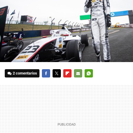
2 comentarios
FACEBOOK
TWITTER
FLIPBOARD
E-
WHATSAPP
MAIL