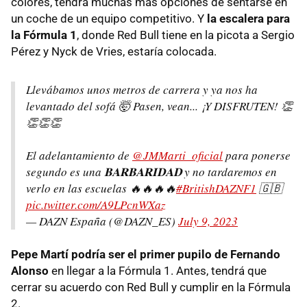
colores, tendrá muchas más opciones de sentarse en
un coche de un equipo competitivo. Y
la escalera para
la Fórmula 1
, donde Red Bull tiene en la picota a Sergio
Pérez y Nyck de Vries, estaría colocada.
Llevábamos unos metros de carrera y ya nos ha
levantado del sofá 🤯 Pasen, vean... ¡Y DISFRUTEN! 👏
👏👏👏
El adelantamiento de
@JMMarti_oficial
para ponerse
segundo es una 𝐁𝐀𝐑𝐁𝐀𝐑𝐈𝐃𝐀𝐃 y no tardaremos en
verlo en las escuelas 🔥🔥🔥🔥
#BritishDAZNF1
🇬🇧
pic.twitter.com/A9LPcnWXaz
— DAZN España (@DAZN_ES)
July 9, 2023
Pepe Martí podría ser el primer pupilo de Fernando
Alonso
en llegar a la Fórmula 1. Antes, tendrá que
cerrar su acuerdo con Red Bull y cumplir en la Fórmula
2.