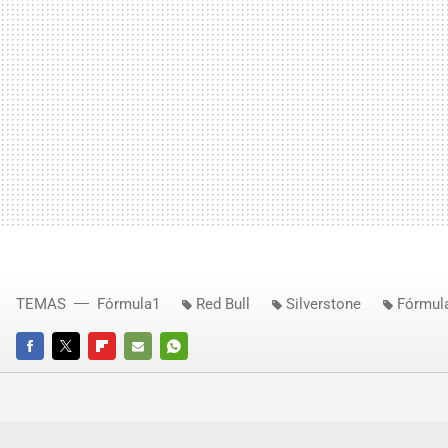
TEMAS
Fórmula1
Red Bull
Silverstone
Fórmul
FACEBOOK
TWITTER
FLIPBOARD
E-
WHATSAPP
MAIL