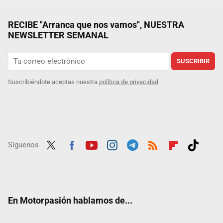
RECIBE "Arranca que nos vamos", NUESTRA
NEWSLETTER SEMANAL
SUSCRIBIR
Suscribiéndote aceptas nuestra
política de privacidad
Síguenos
Twit
Fac
Yout
Inst
Tele
RSS
Flip
Tikt
ter
ebo
ube
agra
gra
boar
ok
ok
m
m
d
En Motorpasión hablamos de...