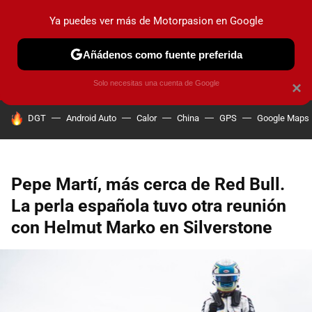
Ya puedes ver más de Motorpasion en Google
PRUEBAS
COCHES ELÉCTRICOS
OBSERVATORIO
F1
Añádenos como fuente preferida
Solo necesitas una cuenta de Google
×
HOY SE HABLA DE
DGT
Android Auto
Calor
China
GPS
Google Maps
Pepe Martí, más cerca de Red Bull.
La perla española tuvo otra reunión
con Helmut Marko en Silverstone