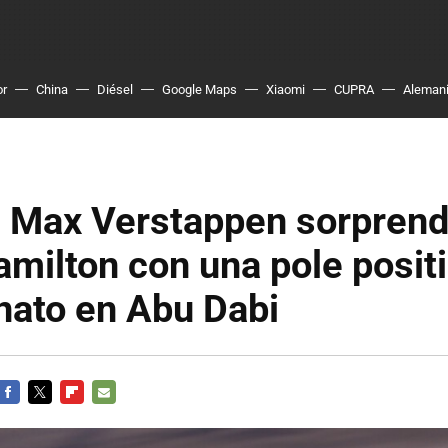
or
China
Diésel
Google Maps
Xiaomi
CUPRA
Aleman
! Max Verstappen sorprend
milton con una pole posit
ato en Abu Dabi
FACEBOOK
TWITTER
FLIPBOARD
E-
MAIL