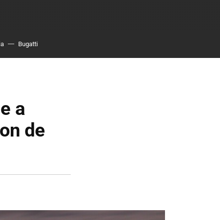
ia
Bugatti
e a
ion de