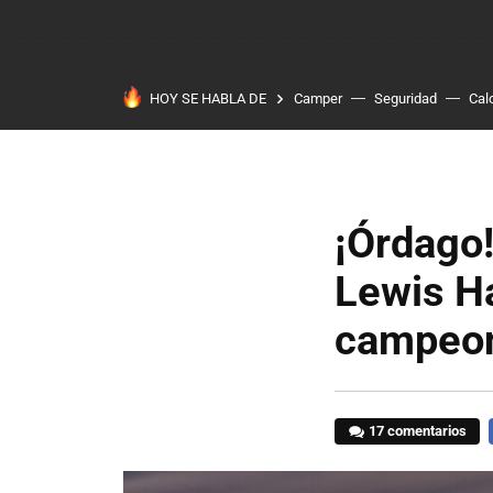
HOY SE HABLA DE
Camper
Seguridad
Cal
¡Órdago
Lewis Ha
campeon
17 comentarios