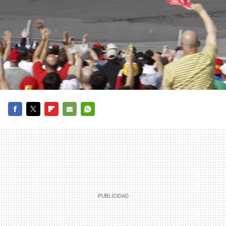
FACEBOOK
TWITTER
FLIPBOARD
E-
WHATSAPP
MAIL