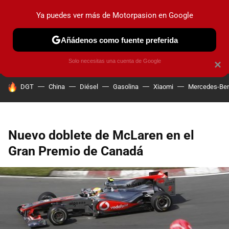
Ya puedes ver más de Motorpasion en Google
PRUEBAS
COCHES ELÉCTRICOS
OBSERVATORIO
F1
Añádenos como fuente preferida
Solo necesitas una cuenta de Google
×
HOY SE HABLA DE
DGT
China
Diésel
Gasolina
Xiaomi
Mercedes-Be
Nuevo doblete de McLaren en el
Gran Premio de Canadá