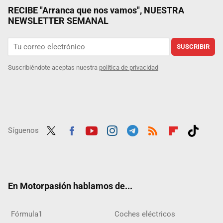
RECIBE "Arranca que nos vamos", NUESTRA
NEWSLETTER SEMANAL
SUSCRIBIR
Suscribiéndote aceptas nuestra
política de privacidad
Síguenos
Twit
Fac
Yout
Inst
Tele
RSS
Flip
Tikt
ter
ebo
ube
agra
gra
boar
ok
ok
m
m
d
En Motorpasión hablamos de...
Fórmula1
Coches eléctricos