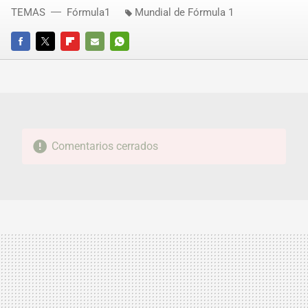
TEMAS
Fórmula1
Mundial de Fórmula 1
FACEBOOK
TWITTER
FLIPBOARD
E-
WHATSAPP
MAIL
Comentarios cerrados