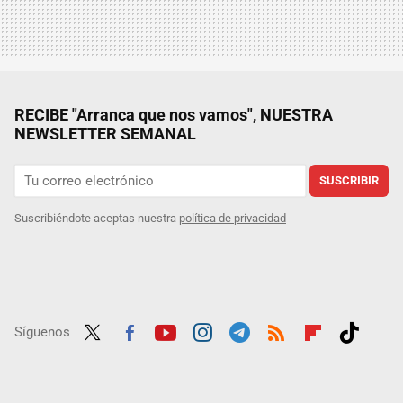
RECIBE "Arranca que nos vamos", NUESTRA
NEWSLETTER SEMANAL
SUSCRIBIR
Suscribiéndote aceptas nuestra
política de privacidad
Síguenos
Twit
Fac
Yout
Inst
Tele
RSS
Flip
Tikt
ter
ebo
ube
agra
gra
boar
ok