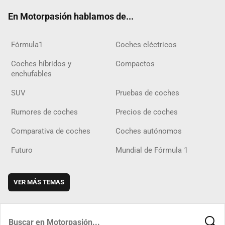
ok
m
m
d
En Motorpasión hablamos de...
Fórmula1
Coches eléctricos
Coches híbridos y
Compactos
enchufables
SUV
Pruebas de coches
Rumores de coches
Precios de coches
Comparativa de coches
Coches autónomos
Futuro
Mundial de Fórmula 1
VER MÁS TEMAS