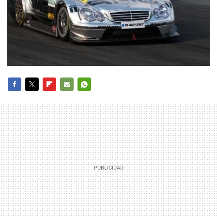
FACEBOOK
TWITTER
FLIPBOARD
E-
WHATSAPP
MAIL