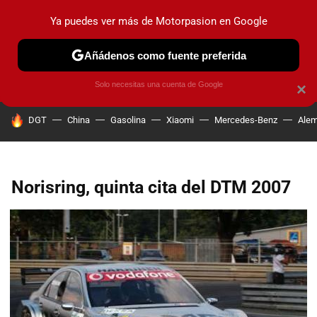
Ya puedes ver más de Motorpasion en Google
PRUEBAS
COCHES ELÉCTRICOS
OBSERVATORIO
F1
Añádenos como fuente preferida
Solo necesitas una cuenta de Google
×
HOY SE HABLA DE
DGT
China
Gasolina
Xiaomi
Mercedes-Benz
Alem
Norisring, quinta cita del DTM 2007