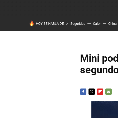
HOY SE HABLA DE
Seguridad
Calor
China
Mini pod
segundo
FACEBOOK
TWITTER
FLIPBOARD
E-
MAIL