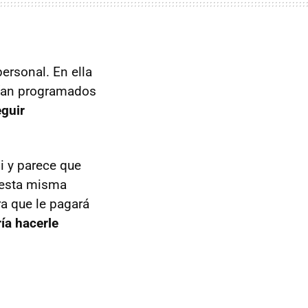
ersonal. En ella
enían programados
eguir
ni y parece que
r esta misma
ra que le pagará
ía hacerle