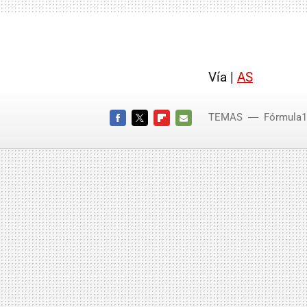
Vía |
AS
TEMAS
Fórmula1
FACEBOOK
TWITTER
FLIPBOARD
E-
MAIL