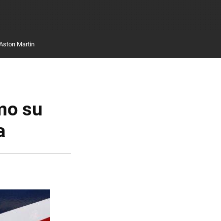
Aston Martin
mo su
a