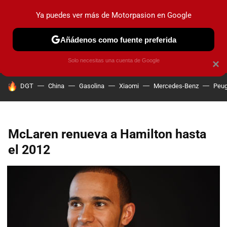
Ya puedes ver más de Motorpasion en Google
PRUEBAS
COCHES ELÉCTRICOS
OBSERVATORIO
F1
Añádenos como fuente preferida
Solo necesitas una cuenta de Google
×
HOY SE HABLA DE
DGT
China
Gasolina
Xiaomi
Mercedes-Benz
Peug
McLaren renueva a Hamilton hasta
el 2012