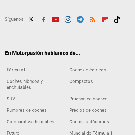
Síguenos
Twit
Fac
Yout
Inst
Tele
RSS
Flip
Tikt
ter
ebo
ube
agra
gra
boar
ok
ok
m
m
d
En Motorpasión hablamos de...
Fórmula1
Coches eléctricos
Coches híbridos y
Compactos
enchufables
SUV
Pruebas de coches
Rumores de coches
Precios de coches
Comparativa de coches
Coches autónomos
Futuro
Mundial de Fórmula 1