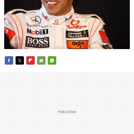
FACEBOOK
TWITTER
FLIPBOARD
E-
WHATSAPP
MAIL