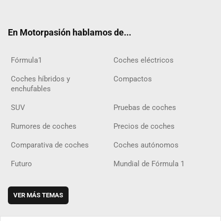
ter
ebo
ube
agra
gra
boar
ok
ok
m
m
d
En Motorpasión hablamos de...
Fórmula1
Coches eléctricos
Coches híbridos y
Compactos
enchufables
SUV
Pruebas de coches
Rumores de coches
Precios de coches
Comparativa de coches
Coches autónomos
Futuro
Mundial de Fórmula 1
VER MÁS TEMAS