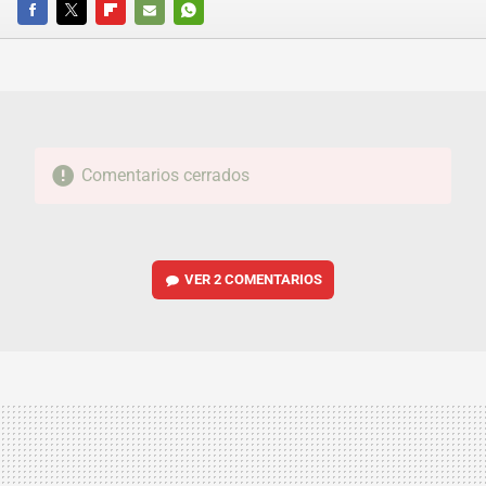
FACEBOOK
TWITTER
FLIPBOARD
E-
WHATSAPP
MAIL
Comentarios cerrados
VER
2 COMENTARIOS