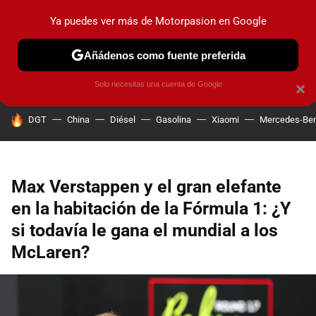
Ya puedes ver más de Motorpasion en Google
PRUEBAS
COCHES ELÉCTRICOS
OBSERVATORIO
F1
Añádenos como fuente preferida
Solo necesitas una cuenta de Google
×
HOY SE HABLA DE
DGT
China
Diésel
Gasolina
Xiaomi
Mercedes-Be
Max Verstappen y el gran elefante
en la habitación de la Fórmula 1: ¿Y
si todavía le gana el mundial a los
McLaren?