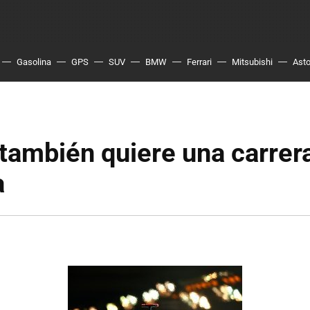
Gasolina
GPS
SUV
BMW
Ferrari
Mitsubishi
Asto
también quiere una carrer
a