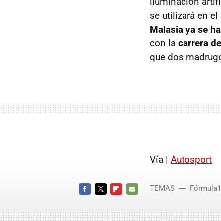
iluminación artif
se utilizará en e
Malasia ya se h
con la
carrera d
que dos madrugo
Vía |
Autosport
TEMAS
Fórmula1
FACEBOOK
TWITTER
FLIPBOARD
E-
MAIL