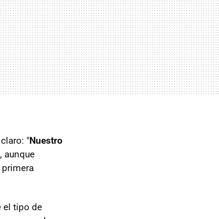
claro: "
Nuestro
", aunque
a primera
e el tipo de