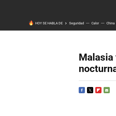
HOY SE HABLA DE
Seguridad
Calor
China
Malasia 
nocturn
FACEBOOK
TWITTER
FLIPBOARD
E-
MAIL