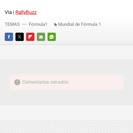
Vía |
RallyBuzz
TEMAS
Fórmula1
Mundial de Fórmula 1
FACEBOOK
TWITTER
FLIPBOARD
E-
WHATSAPP
MAIL
Comentarios cerrados