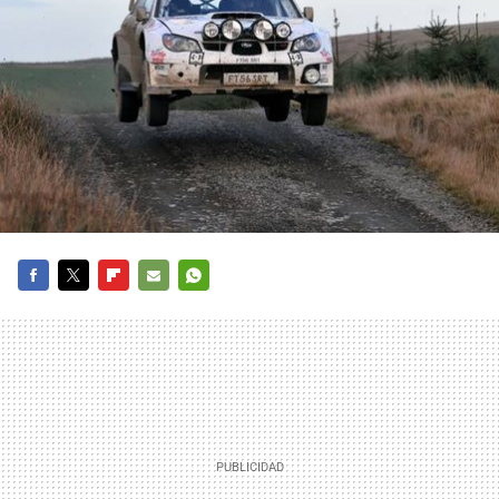
FACEBOOK
TWITTER
FLIPBOARD
E-
WHATSAPP
MAIL