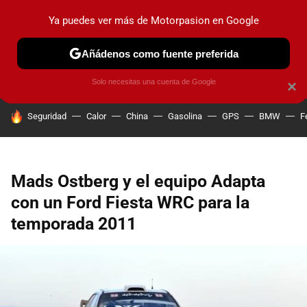
Ya puedes ver más de Motorpasion en Google
PRUEBAS
COCHES ELÉCTRICOS
OBSERVATORIO
F1
Añádenos como fuente preferida
Solo necesitas una cuenta de Google
×
HOY SE HABLA DE
Seguridad
Calor
China
Gasolina
GPS
BMW
F
Mads Ostberg y el equipo Adapta
con un Ford Fiesta WRC para la
temporada 2011