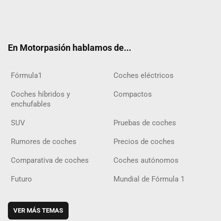
Twit
Fac
Yout
Inst
Tele
RSS
Flip
Tikt
ter
ebo
ube
agra
gra
boar
ok
ok
m
m
d
En Motorpasión hablamos de...
Fórmula1
Coches eléctricos
Coches híbridos y
Compactos
enchufables
SUV
Pruebas de coches
Rumores de coches
Precios de coches
Comparativa de coches
Coches autónomos
Futuro
Mundial de Fórmula 1
VER MÁS TEMAS