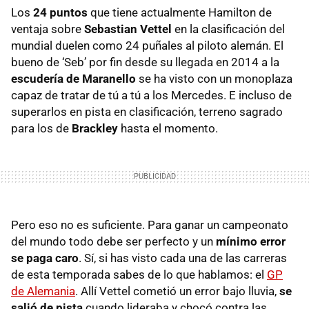
Los
24 puntos
que tiene actualmente Hamilton de
ventaja sobre
Sebastian Vettel
en la clasificación del
mundial duelen como 24 puñales al piloto alemán. El
bueno de ‘Seb’ por fin desde su llegada en 2014 a la
escudería de Maranello
se ha visto con un monoplaza
capaz de tratar de tú a tú a los Mercedes. E incluso de
superarlos en pista en clasificación, terreno sagrado
para los de
Brackley
hasta el momento.
Pero eso no es suficiente. Para ganar un campeonato
del mundo todo debe ser perfecto y un
mínimo error
se paga caro
. Sí, si has visto cada una de las carreras
de esta temporada sabes de lo que hablamos: el
GP
de Alemania
. Allí Vettel cometió un error bajo lluvia,
se
salió de pista
cuando lideraba y chocó contra las