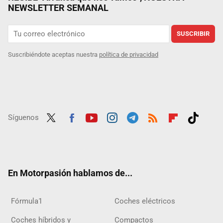
NEWSLETTER SEMANAL
SUSCRIBIR
Suscribiéndote aceptas nuestra
política de privacidad
Síguenos
Twit
Fac
Yout
Inst
Tele
RSS
Flip
Tikt
ter
ebo
ube
agra
gra
boar
ok
ok
m
m
d
En Motorpasión hablamos de...
Fórmula1
Coches eléctricos
Coches híbridos y
Compactos