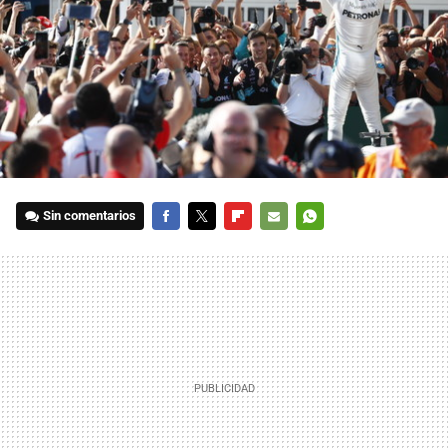
Sin comentarios
FACEBOOK
TWITTER
FLIPBOARD
E-
WHATSAPP
MAIL