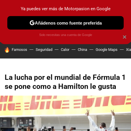
Ya puedes ver más de Motorpasion en Google
PRUEBAS
COCHES ELÉCTRICOS
OBSERVATORIO
F1
Añádenos como fuente preferida
Solo necesitas una cuenta de Google
×
HOY SE HABLA DE
Famosos
Seguridad
Calor
China
Google Maps
Xi
La lucha por el mundial de Fórmula 1
se pone como a Hamilton le gusta