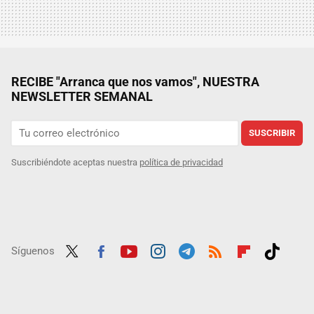
RECIBE "Arranca que nos vamos", NUESTRA
NEWSLETTER SEMANAL
SUSCRIBIR
Suscribiéndote aceptas nuestra
política de privacidad
Síguenos
Twit
Fac
Yout
Inst
Tele
RSS
Flip
Tikt
ter
ebo
ube
agra
gra
boar
ok