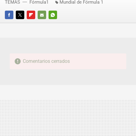
TEMAS
Fórmula1
Mundial de Fórmula 1
FACEBOOK
TWITTER
FLIPBOARD
E-
WHATSAPP
MAIL
Comentarios cerrados