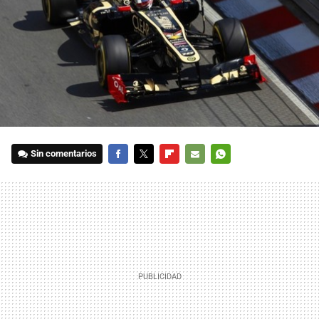
Sin comentarios
FACEBOOK
TWITTER
FLIPBOARD
E-
WHATSAPP
MAIL