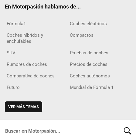
ok
m
m
d
En Motorpasión hablamos de...
Fórmula1
Coches eléctricos
Coches híbridos y
Compactos
enchufables
SUV
Pruebas de coches
Rumores de coches
Precios de coches
Comparativa de coches
Coches autónomos
Futuro
Mundial de Fórmula 1
VER MÁS TEMAS