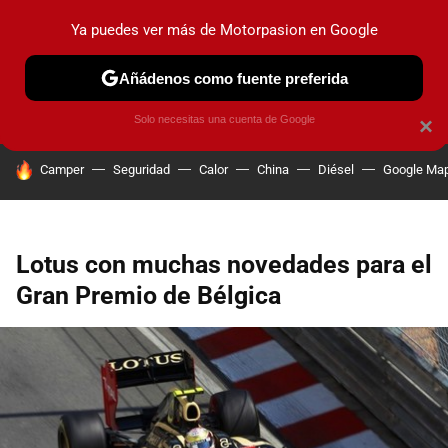
Ya puedes ver más de Motorpasion en Google
PRUEBAS
COCHES ELÉCTRICOS
OBSERVATORIO
F1
Añádenos como fuente preferida
Solo necesitas una cuenta de Google
×
HOY SE HABLA DE
Camper
Seguridad
Calor
China
Diésel
Google Ma
Lotus con muchas novedades para el
Gran Premio de Bélgica