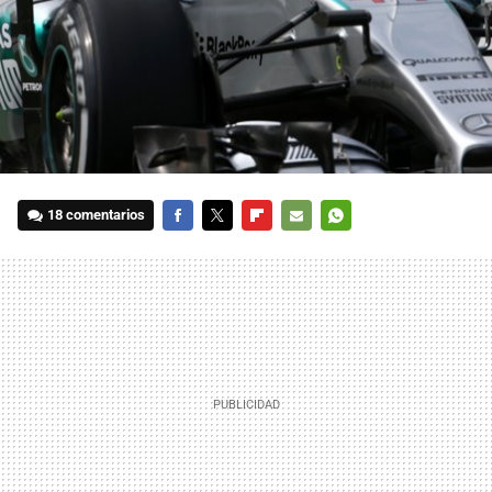
18 comentarios
FACEBOOK
TWITTER
FLIPBOARD
E-
WHATSAPP
MAIL