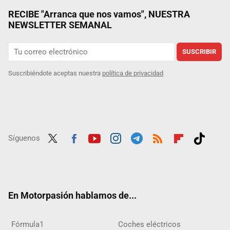
RECIBE "Arranca que nos vamos", NUESTRA
NEWSLETTER SEMANAL
SUSCRIBIR
Suscribiéndote aceptas nuestra
política de privacidad
Síguenos
Twit
Fac
Yout
Inst
Tele
RSS
Flip
Tikt
ter
ebo
ube
agra
gra
boar
ok
ok
m
m
d
En Motorpasión hablamos de...
Fórmula1
Coches eléctricos