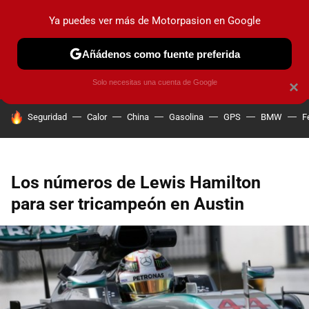
Ya puedes ver más de Motorpasion en Google
PRUEBAS
COCHES ELÉCTRICOS
OBSERVATORIO
F1
Añádenos como fuente preferida
Solo necesitas una cuenta de Google
×
HOY SE HABLA DE
Seguridad
Calor
China
Gasolina
GPS
BMW
F
Los números de Lewis Hamilton
para ser tricampeón en Austin