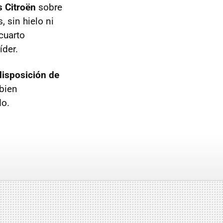
s Citroën
sobre
 sin hielo ni
 cuarto
íder.
disposición de
bien
do.