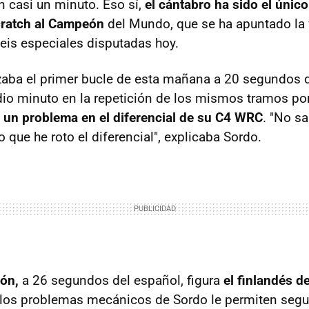
n casi un minuto. Eso sí,
el cántabro ha sido el únic
cratch al Campeón
del Mundo, que se ha apuntado la v
seis especiales disputadas hoy.
izaba el primer bucle de esta mañana a 20 segundos 
o minuto en la repetición de los mismos tramos por
e
un problema en el diferencial de su C4 WRC
. "No s
 que he roto el diferencial", explicaba Sordo.
ión,
a 26 segundos del español, figura
el finlandés d
e los problemas mecánicos de Sordo le permiten segu