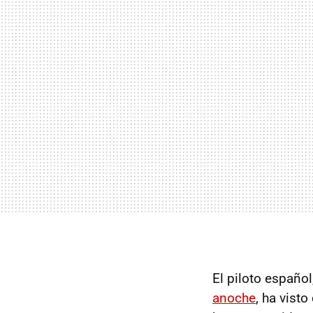
El piloto españo
anoche
, ha vist