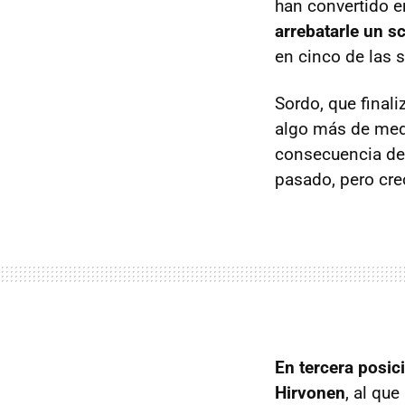
han convertido e
arrebatarle un s
en cinco de las 
Sordo, que final
algo más de medi
consecuencia d
pasado, pero creo
En tercera posic
Hirvonen
, al qu