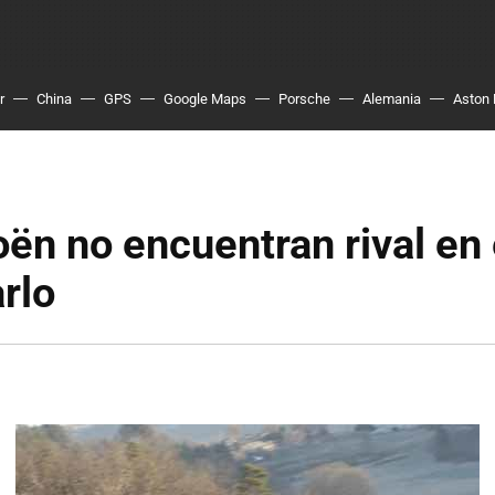
r
China
GPS
Google Maps
Porsche
Alemania
Aston 
oën no encuentran rival en 
rlo