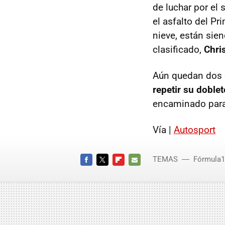
de luchar por el
el asfalto del Pr
nieve, están sie
clasificado,
Chri
Aún quedan dos 
repetir su doble
encaminado para 
Vía |
Autosport
TEMAS
Fórmula1
FACEBOOK
TWITTER
FLIPBOARD
E-
MAIL