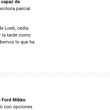
o capaz de
ictoria parcial
de Loeb, cedía
 la tarde como
abemos lo que ha
e Ford Mikko
ir con opciones