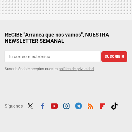
RECIBE "Arranca que nos vamos", NUESTRA
NEWSLETTER SEMANAL
SUSCRIBIR
Suscribiéndote aceptas nuestra
política de privacidad
Síguenos
Twit
Fac
Yout
Inst
Tele
RSS
Flip
Tikt
ter
ebo
ube
agra
gra
boar
ok