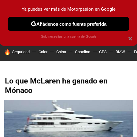
Ya puedes ver más de Motorpasion en Google
PRUEBAS
COCHES ELÉCTRICOS
OBSERVATORIO
F1
Añádenos como fuente preferida
Solo necesitas una cuenta de Google
×
HOY SE HABLA DE
Seguridad
Calor
China
Gasolina
GPS
BMW
F
Lo que McLaren ha ganado en
Mónaco