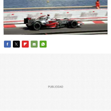
FACEBOOK
TWITTER
FLIPBOARD
E-
WHATSAPP
MAIL