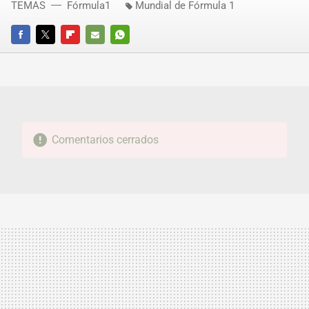
TEMAS
Fórmula1
Mundial de Fórmula 1
FACEBOOK
TWITTER
FLIPBOARD
E-
WHATSAPP
MAIL
Comentarios cerrados