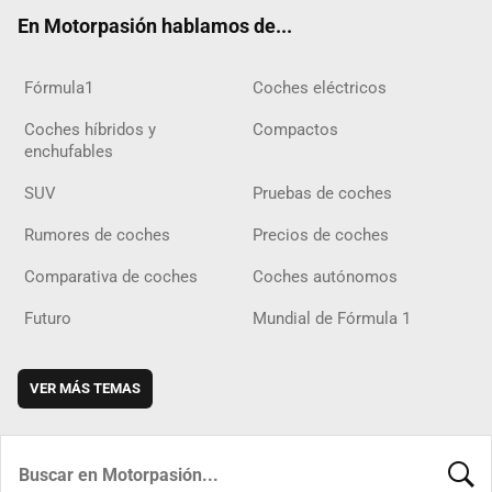
ok
m
m
d
En Motorpasión hablamos de...
Fórmula1
Coches eléctricos
Coches híbridos y
Compactos
enchufables
SUV
Pruebas de coches
Rumores de coches
Precios de coches
Comparativa de coches
Coches autónomos
Futuro
Mundial de Fórmula 1
VER MÁS TEMAS