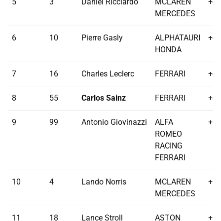
5
3
Daniel Ricciardo
MCLAREN
+40
MERCEDES
6
10
Pierre Gasly
ALPHATAURI
+41
HONDA
7
16
Charles Leclerc
FERRARI
+44
8
55
Carlos Sainz
FERRARI
+46
9
99
Antonio Giovinazzi
ALFA
+58
ROMEO
RACING
FERRARI
10
4
Lando Norris
MCLAREN
+61
MERCEDES
11
18
Lance Stroll
ASTON
+77