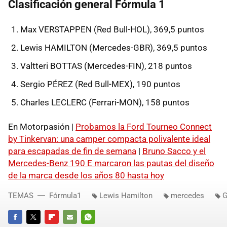
Clasificación general Fórmula 1
Max VERSTAPPEN (Red Bull-HOL), 369,5 puntos
Lewis HAMILTON (Mercedes-GBR), 369,5 puntos
Valtteri BOTTAS (Mercedes-FIN), 218 puntos
Sergio PÉREZ (Red Bull-MEX), 190 puntos
Charles LECLERC (Ferrari-MON), 158 puntos
En Motorpasión |
Probamos la Ford Tourneo Connect
by Tinkervan: una camper compacta polivalente ideal
para escapadas de fin de semana
|
Bruno Sacco y el
Mercedes-Benz 190 E marcaron las pautas del diseño
de la marca desde los años 80 hasta hoy
TEMAS
Fórmula1
Lewis Hamilton
mercedes
G