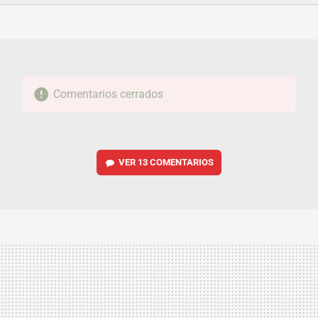
FACEBOOK
TWITTER
FLIPBOARD
E-
WHATSAPP
MAIL
Comentarios cerrados
VER
13 COMENTARIOS