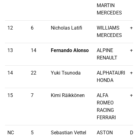
MARTIN
MERCEDES
12
6
Nicholas Latifi
WILLIAMS
+83
MERCEDES
13
14
Fernando Alonso
ALPINE
+1 
RENAULT
14
22
Yuki Tsunoda
ALPHATAURI
+1 
HONDA
15
7
Kimi Räikkönen
ALFA
+1 
ROMEO
RACING
FERRARI
NC
5
Sebastian Vettel
ASTON
DN