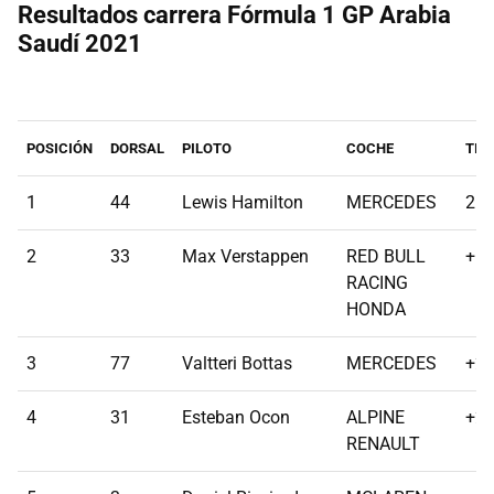
Resultados carrera Fórmula 1 GP Arabia
Saudí 2021
POSICIÓN
DORSAL
PILOTO
COCHE
TIE
1
44
Lewis Hamilton
MERCEDES
2:0
2
33
Max Verstappen
RED BULL
+11
RACING
HONDA
3
77
Valtteri Bottas
MERCEDES
+27
4
31
Esteban Ocon
ALPINE
+27
RENAULT