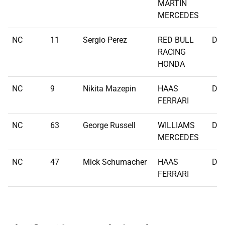
MARTIN
MERCEDES
NC
11
Sergio Perez
RED BULL
DN
RACING
HONDA
NC
9
Nikita Mazepin
HAAS
DN
FERRARI
NC
63
George Russell
WILLIAMS
DN
MERCEDES
NC
47
Mick Schumacher
HAAS
DN
FERRARI