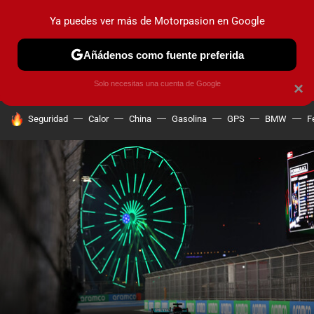
Ya puedes ver más de Motorpasion en Google
PRUEBAS
COCHES ELÉCTRICOS
OBSERVATORIO
F1
Añádenos como fuente preferida
Solo necesitas una cuenta de Google
×
HOY SE HABLA DE
Seguridad
Calor
China
Gasolina
GPS
BMW
F