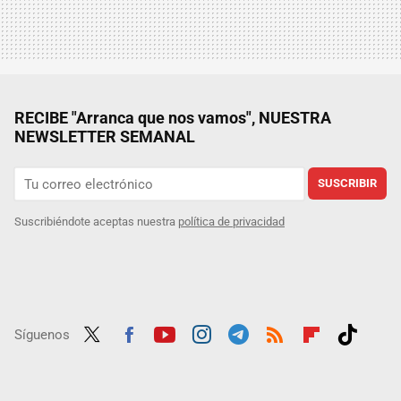
RECIBE "Arranca que nos vamos", NUESTRA
NEWSLETTER SEMANAL
SUSCRIBIR
Suscribiéndote aceptas nuestra
política de privacidad
Síguenos
Twit
Fac
Yout
Inst
Tele
RSS
Flip
Tikt
ter
ebo
ube
agra
gra
boar
ok