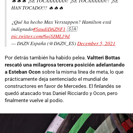
🔥🔥🔥 ¡SE TOCAAAAAAN! ¡SE TOCAAAAAN!! ¡SE
HAN TOCADO!!! 🔥🔥🔥
¿Qué ha hecho Max Verstappen? Hamilton está
indignado
#SaudiDAZNF1
🇸🇦
pic.twitter.com/6ujSIML19d
— DAZN España (@DAZN_ES)
December 5, 2021
Por detrás también ha habido pelea.
Valtteri Bottas
rescató una milagrosa tercera posición adelantando
a Esteban Ocon
sobre la misma línea de meta, lo que
prácticamente deja sentenciado el mundial de
constructores en favor de Mercedes. El finlandés se
quedó atascado tras Daniel Ricciardo y Ocon, pero
finalmente vuelve al podio.