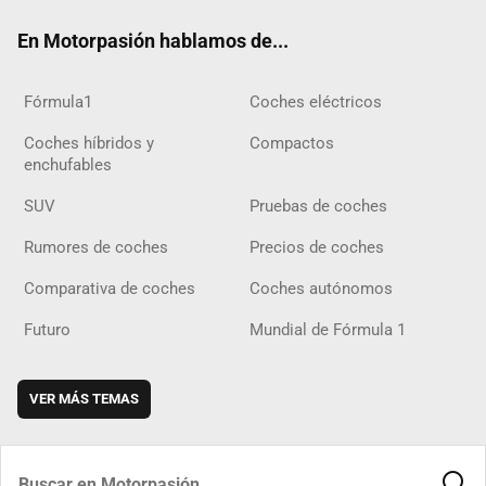
ok
m
m
d
En Motorpasión hablamos de...
Fórmula1
Coches eléctricos
Coches híbridos y
Compactos
enchufables
SUV
Pruebas de coches
Rumores de coches
Precios de coches
Comparativa de coches
Coches autónomos
Futuro
Mundial de Fórmula 1
VER MÁS TEMAS