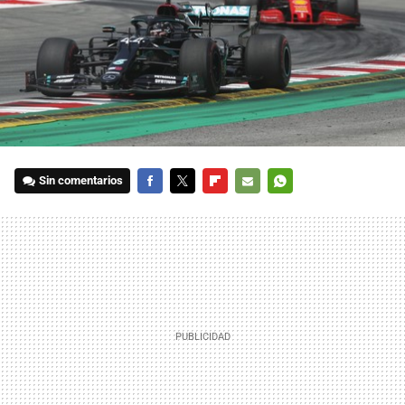
Sin comentarios
FACEBOOK
TWITTER
FLIPBOARD
E-
WHATSAPP
MAIL