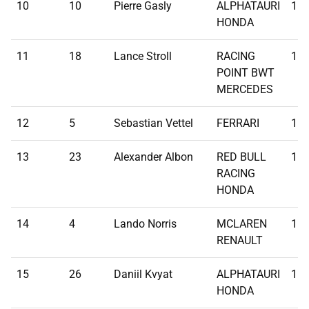
10
10
Pierre Gasly
ALPHATAURI
1:1
HONDA
11
18
Lance Stroll
RACING
1:1
POINT BWT
MERCEDES
12
5
Sebastian Vettel
FERRARI
1:1
13
23
Alexander Albon
RED BULL
1:1
RACING
HONDA
14
4
Lando Norris
MCLAREN
1:1
RENAULT
15
26
Daniil Kvyat
ALPHATAURI
1:1
HONDA