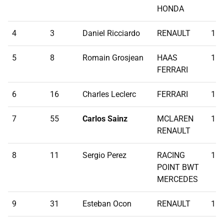
HONDA
4
3
Daniel Ricciardo
RENAULT
1:1
5
8
Romain Grosjean
HAAS
1:1
FERRARI
6
16
Charles Leclerc
FERRARI
1:1
7
55
Carlos Sainz
MCLAREN
1:1
RENAULT
8
11
Sergio Perez
RACING
1:1
POINT BWT
MERCEDES
9
31
Esteban Ocon
RENAULT
1:1