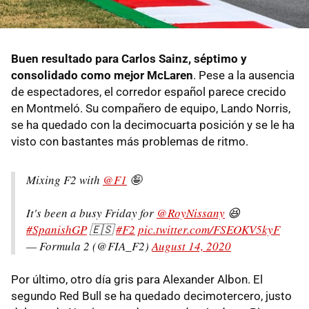
Buen resultado para Carlos Sainz, séptimo y
consolidado como mejor McLaren
. Pese a la ausencia
de espectadores, el corredor español parece crecido
en Montmeló. Su compañero de equipo, Lando Norris,
se ha quedado con la decimocuarta posición y se le ha
visto con bastantes más problemas de ritmo.
Mixing F2 with
@F1
🤪
It's been a busy Friday for
@RoyNissany
😆
#SpanishGP
🇪🇸
#F2
pic.twitter.com/FSEOKV5kyF
— Formula 2 (@FIA_F2)
August 14, 2020
Por último, otro día gris para Alexander Albon. El
segundo Red Bull se ha quedado decimotercero, justo