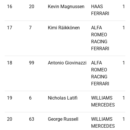
16
20
Kevin Magnussen
HAAS
1:1
FERRARI
17
7
Kimi Räikkönen
ALFA
1:1
ROMEO
RACING
FERRARI
18
99
Antonio Giovinazzi
ALFA
1:1
ROMEO
RACING
FERRARI
19
6
Nicholas Latifi
WILLIAMS
1:1
MERCEDES
20
63
George Russell
WILLIAMS
1:1
MERCEDES