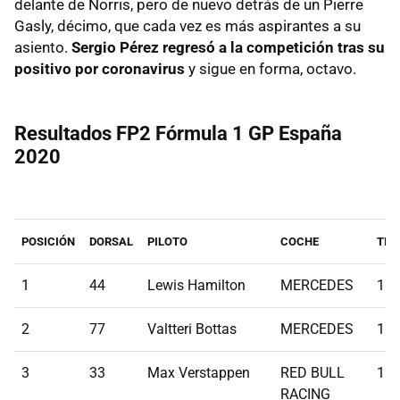
delante de Norris, pero de nuevo detrás de un Pierre
Gasly, décimo, que cada vez es más aspirantes a su
asiento.
Sergio Pérez regresó a la competición tras su
positivo por coronavirus
y sigue en forma, octavo.
Resultados FP2 Fórmula 1 GP España
2020
POSICIÓN
DORSAL
PILOTO
COCHE
TIE
1
44
Lewis Hamilton
MERCEDES
1:1
2
77
Valtteri Bottas
MERCEDES
1:1
3
33
Max Verstappen
RED BULL
1:1
RACING