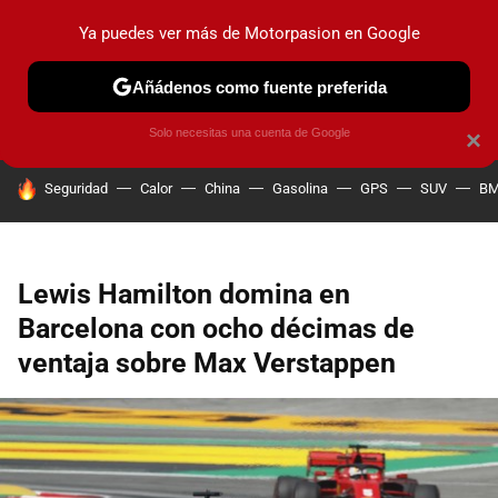
Ya puedes ver más de Motorpasion en Google
PRUEBAS
COCHES ELÉCTRICOS
OBSERVATORIO
F1
Añádenos como fuente preferida
Solo necesitas una cuenta de Google
×
HOY SE HABLA DE
Seguridad
Calor
China
Gasolina
GPS
SUV
B
Lewis Hamilton domina en
Barcelona con ocho décimas de
ventaja sobre Max Verstappen