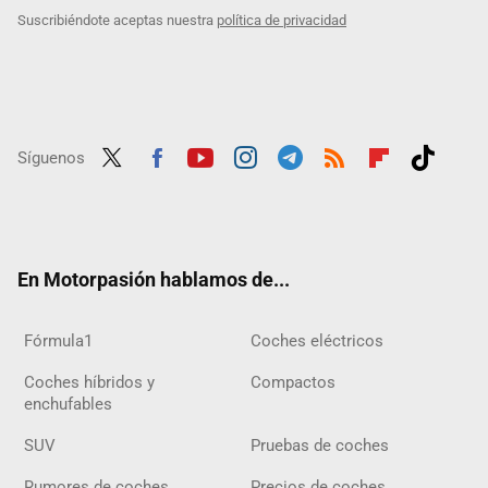
Suscribiéndote aceptas nuestra
política de privacidad
Síguenos
Twit
Fac
Yout
Inst
Tele
RSS
Flip
Tikt
ter
ebo
ube
agra
gra
boar
ok
ok
m
m
d
En Motorpasión hablamos de...
Fórmula1
Coches eléctricos
Coches híbridos y
Compactos
enchufables
SUV
Pruebas de coches
Rumores de coches
Precios de coches