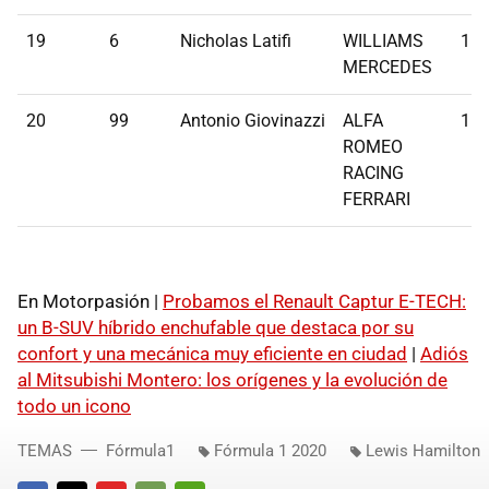
19
6
Nicholas Latifi
WILLIAMS
1:1
MERCEDES
20
99
Antonio Giovinazzi
ALFA
1:1
ROMEO
RACING
FERRARI
En Motorpasión |
Probamos el Renault Captur E-TECH:
un B-SUV híbrido enchufable que destaca por su
confort y una mecánica muy eficiente en ciudad
|
Adiós
al Mitsubishi Montero: los orígenes y la evolución de
todo un icono
TEMAS
Fórmula1
Fórmula 1 2020
Lewis Hamilton