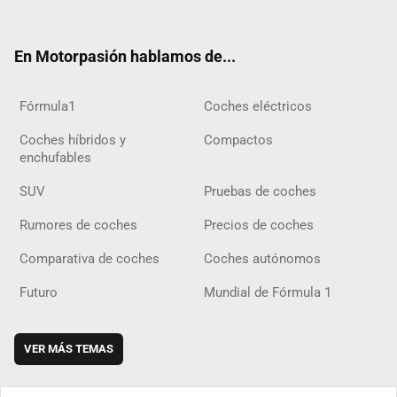
ter
ebo
ube
agra
gra
boar
ok
ok
m
m
d
En Motorpasión hablamos de...
Fórmula1
Coches eléctricos
Coches híbridos y
Compactos
enchufables
SUV
Pruebas de coches
Rumores de coches
Precios de coches
Comparativa de coches
Coches autónomos
Futuro
Mundial de Fórmula 1
VER MÁS TEMAS