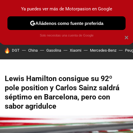
Ya puedes ver más de Motorpasion en Google
PRUEBAS
COCHES ELÉCTRICOS
OBSERVATORIO
F1
Añádenos como fuente preferida
Solo necesitas una cuenta de Google
×
HOY SE HABLA DE
DGT
China
Gasolina
Xiaomi
Mercedes-Benz
Peug
Lewis Hamilton consigue su 92º
pole position y Carlos Sainz saldrá
séptimo en Barcelona, pero con
sabor agridulce