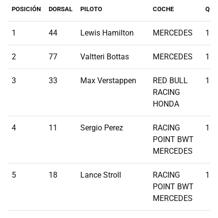
POSICIÓN
DORSAL
PILOTO
COCHE
Q1
1
44
Lewis Hamilton
MERCEDES
1:1
2
77
Valtteri Bottas
MERCEDES
1:1
3
33
Max Verstappen
RED BULL
1:1
RACING
HONDA
4
11
Sergio Perez
RACING
1:1
POINT BWT
MERCEDES
5
18
Lance Stroll
RACING
1:1
POINT BWT
MERCEDES