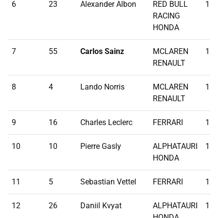
6
23
Alexander Albon
RED BULL
1:1
RACING
HONDA
7
55
Carlos Sainz
MCLAREN
1:1
RENAULT
8
4
Lando Norris
MCLAREN
1:1
RENAULT
9
16
Charles Leclerc
FERRARI
1:1
10
10
Pierre Gasly
ALPHATAURI
1:1
HONDA
11
5
Sebastian Vettel
FERRARI
1:1
12
26
Daniil Kvyat
ALPHATAURI
1:1
HONDA