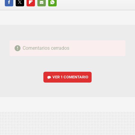
FACEBOOK
TWITTER
FLIPBOARD
E-
WHATSAPP
MAIL
Comentarios cerrados
VER
1 COMENTARIO