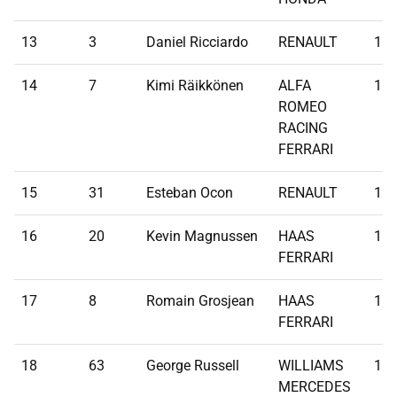
13
3
Daniel Ricciardo
RENAULT
1:1
14
7
Kimi Räikkönen
ALFA
1:1
ROMEO
RACING
FERRARI
15
31
Esteban Ocon
RENAULT
1:1
16
20
Kevin Magnussen
HAAS
1:1
FERRARI
17
8
Romain Grosjean
HAAS
1:1
FERRARI
18
63
George Russell
WILLIAMS
1:1
MERCEDES