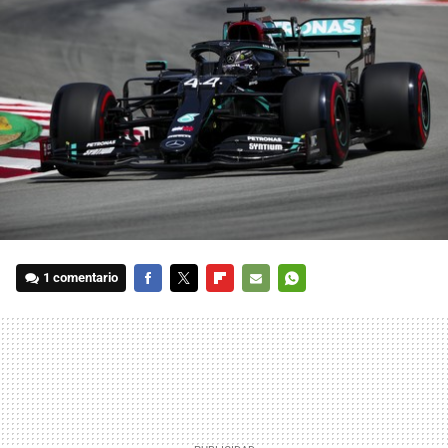
1 comentario
FACEBOOK
TWITTER
FLIPBOARD
E-
WHATSAPP
MAIL