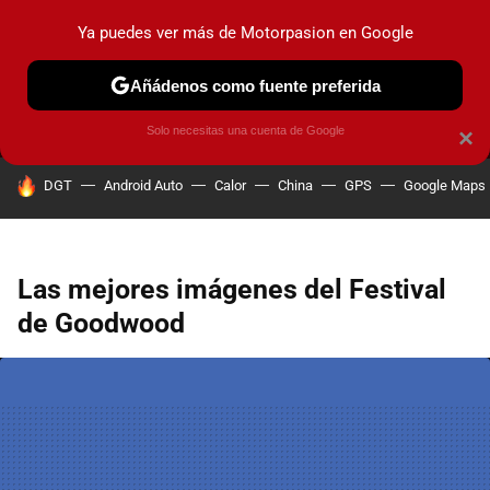
Ya puedes ver más de Motorpasion en Google
MENÚ
NUEVO
Añádenos como fuente preferida
PRUEBAS
COCHES ELÉCTRICOS
OBSERVATORIO
F1
Solo necesitas una cuenta de Google
×
HOY SE HABLA DE
DGT
Android Auto
Calor
China
GPS
Google Maps
Las mejores imágenes del Festival
de Goodwood
Facebook
TWITTER
FLIPBOARD
E-
WHATSAPP
MAIL