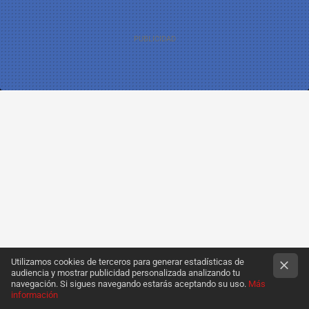
6 Julio 2011
Iván Fernández - Fernischumi
Utilizamos cookies de terceros para generar estadísticas de
audiencia y mostrar publicidad personalizada analizando tu
navegación. Si sigues navegando estarás aceptando su uso.
Más
información
Un año más las viejas glorias, las bestias actuales y los